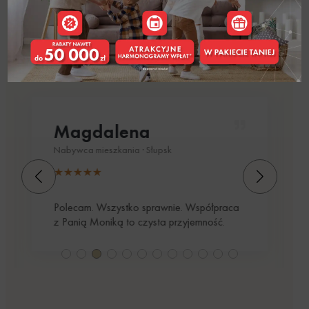
Zaufanie naszych klientów budujemy od lat. Zobacz ich
rekomendacje i doświadczenia.
Magdalena
Nabywca mieszkania · Słupsk
Polecam. Wszystko sprawnie. Współpraca
z Panią Moniką to czysta przyjemność.