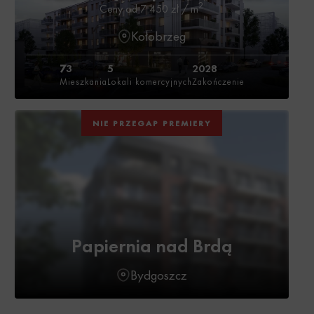
2
Ceny od 7 450 zł / m
Kołobrzeg
7
3
5
2028
Mieszkania
Lokali komercyjnych
Zakończenie
NIE PRZEGAP PREMIERY
Papiernia nad Brdą
Bydgoszcz