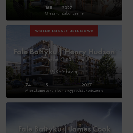
158
2027
Mieszkań
Zakończenie
WOLNE LOKALE USŁUGOWE
Fale Bałtyku | Henry Hudson
2
Ceny od 7 200 zł / m
Kołobrzeg
7
4
5
2027
Mieszkania
Lokali komercyjnych
Zakończenie
Fale Bałtyku | James Cook