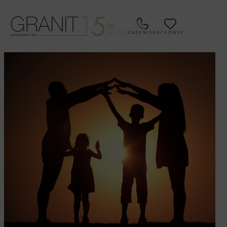
Przejdź
do
treści
ZADZWOŃ
SCHOWEK