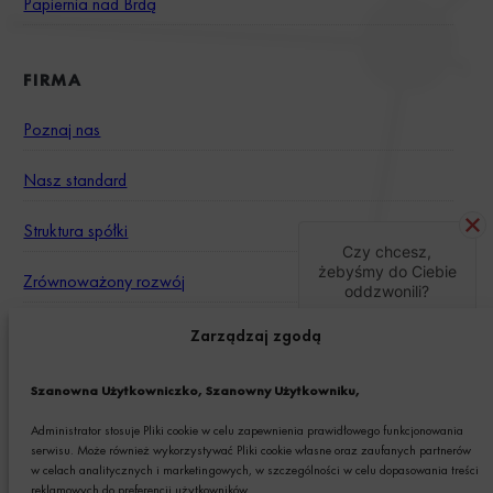
Papiernia nad Brdą
FIRMA
Poznaj nas
Nasz standard
Struktura spółki
Czy chcesz,
żebyśmy do Ciebie
Zrównoważony rozwój
oddzwonili?
Inwestorzy
Zarządzaj zgodą
TAK
Kariera
Szanowna Użytkowniczko, Szanowny Użytkowniku,
Administrator stosuje Pliki cookie w celu zapewnienia prawidłowego funkcjonowania
serwisu. Może również wykorzystywać Pliki cookie własne oraz zaufanych partnerów
KONTAKT
w celach analitycznych i marketingowych, w szczególności w celu dopasowania treści
reklamowych do preferencji użytkowników.