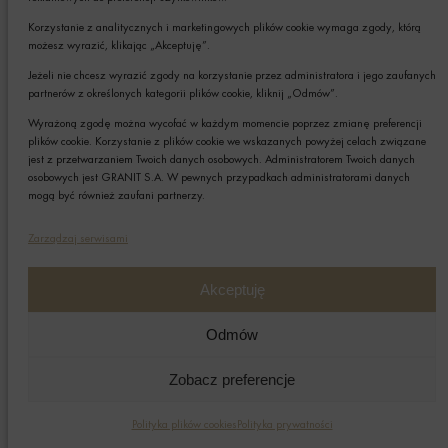
Kontakt
Korzystanie z analitycznych i marketingowych plików cookie wymaga zgody, którą
możesz wyrazić, klikając „Akceptuję”.
Formularz kontaktowy
Jeżeli nie chcesz wyrazić zgody na korzystanie przez administratora i jego zaufanych
partnerów z określonych kategorii plików cookie, kliknij „Odmów”.
Biura sprzedaży
Wyrażoną zgodę można wycofać w każdym momencie poprzez zmianę preferencji
plików cookie. Korzystanie z plików cookie we wskazanych powyżej celach związane
Mapa inwestycji
jest z przetwarzaniem Twoich danych osobowych. Administratorem Twoich danych
osobowych jest GRANIT S.A. W pewnych przypadkach administratorami danych
ZAPISZ SIĘ DO NEWSLETTERA
mogą być również zaufani partnerzy.
Zarządzaj serwisami
Wyrażam zgodę na otrzymywanie drogą elektroniczną na
podany adres e-mail newslettera z informacjami o ciekawych
Akceptuję
promocjach, produktach lub usługach GRANIT S.A.*
Odmów
* Pola obowiązkowe
Podając swój adres e-mail wyrażasz zgodę na otrzymywanie drogą
Zobacz preferencje
elektroniczną, na podany adres e-mail, newslettera z informacjami o ciekawych
promocjach, produktach lub usługach GRANIT S.A. oraz zgodę na przetwarzanie
przez GRANIT S.A. Twoich danych osobowych w postaci tego adresu e-mail.
Polityka plików cookies
Polityka prywatności
Szczegółowe zasady przetwarzania danych sprawdzisz w naszej „
Polityce