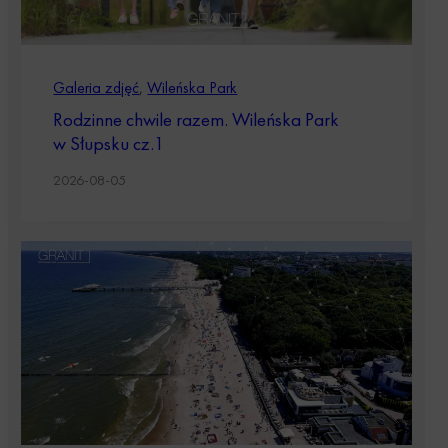
Galeria zdjęć
,
Wileńska Park
Rodzinne chwile razem. Wileńska Park
w Słupsku cz.1
2026-08-05