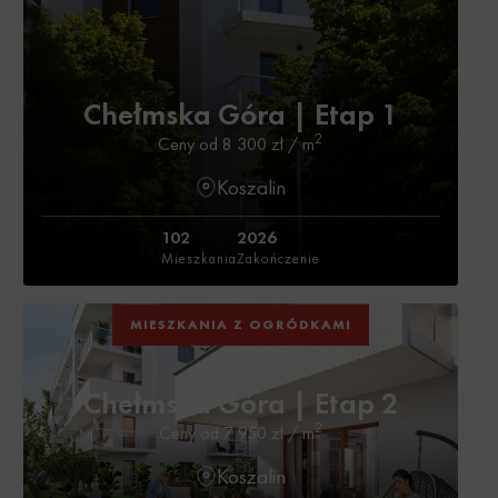
Chełmska Góra | Etap 1
2
Ceny od 8 300 zł / m
Koszalin
102
2026
Mieszkania
Zakończenie
MIESZKANIA Z OGRÓDKAMI
Chełmska Góra | Etap 2
2
Ceny od 7 950 zł / m
Koszalin