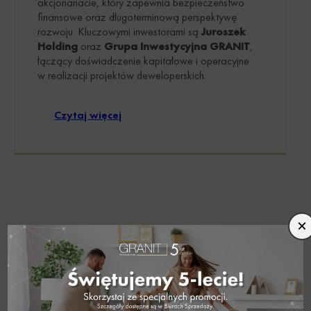
akcjonariacie, który zapewnia bezpieczeństwo
finansowe oraz długoterminową perspektywę
rozwoju. Kluczowymi inwestorami są
Juroszek
Holding
oraz
Grupa Inwestycyjna GRANIT
,
łączący doświadczenie kapitałowe i operacyjne
w realizacji projektów deweloperskich.
Czytaj więcej
×
Opinie naszych Klientów