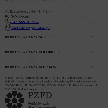
Al. Rzeczypospolitej 4D / 177
80-369 Gdańsk
+48 669 111 222
sprzedaz@granitsa.pl
BIURO SPRZEDAŻY SŁUPSK
plac Władysława Broniewskiego 13/u2
BIURO SPRZEDAŻY KOŁOBRZEG
ul. Św. Wojciecha 6
BIURO SPRZEDAŻY KOSZALIN
GRANIT S.A. Al. Rzeczypospolitej 4D / 177, 80-369 Gdańsk, Sąd Rejonowy
ul. Chałubińskiego 9
Gdańsk – Północ w Gdańsku, VII Wydział Gospodarczy KRS pod numerem KRS:
0000909148, NIP: 5842806290, REGON:389351695. Kapitał zakładowy: 3
000 000,00 zł, opłacony w całości