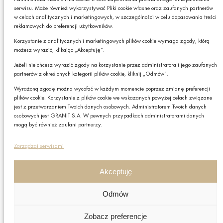
serwisu. Może również wykorzystywać Pliki cookie własne oraz zaufanych partnerów
* Pola obowiązkowe
w celach analitycznych i marketingowych, w szczególności w celu dopasowania treści
reklamowych do preferencji użytkowników.
Podając swój adres e-mail wyrażasz zgodę na otrzymywanie drogą elektroniczną,
Czy chcesz,
na podany adres e-mail, newslettera z informacjami o ciekawych promocjach,
żebyśmy do Ciebie
Korzystanie z analitycznych i marketingowych plików cookie wymaga zgody, którą
produktach lub usługach GRANIT S.A. oraz zgodę na przetwarzanie przez GRANIT
oddzwonili?
możesz wyrazić, klikając „Akceptuję”.
S.A. Twoich danych osobowych w postaci tego adresu e-mail. Szczegółowe zasady
przetwarzania danych sprawdzisz w naszej „
Polityce Prywatności
”.
Jeżeli nie chcesz wyrazić zgody na korzystanie przez administratora i jego zaufanych
TAK
W każdej chwili możesz zrezygnować z subskrybcji.
partnerów z określonych kategorii plików cookie, kliknij „Odmów”.
Wyrażoną zgodę można wycofać w każdym momencie poprzez zmianę preferencji
plików cookie. Korzystanie z plików cookie we wskazanych powyżej celach związane
Zapisz
jest z przetwarzaniem Twoich danych osobowych. Administratorem Twoich danych
osobowych jest GRANIT S.A. W pewnych przypadkach administratorami danych
mogą być również zaufani partnerzy.
Polityka prywatności
Zarządzaj serwisami
Polityka plików cookies
Nota prawna
Akceptuję
Grupa GRANIT
Odmów
Nota prawna
Zobacz preferencje
Copyright © GRANIT S.A. Wszystkie prawa zastrzeżone.