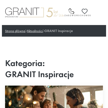
Przejdź
do
treści
ZADZWOŃ
SCHOWEK
Strona główna
Aktualności
GRANIT Inspiracje
Kategoria:
GRANIT Inspiracje