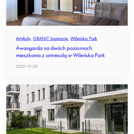
Artykuły
,
GRANIT Inspiracje
,
Wileńska Park
Awangarda na dwóch poziomach:
mieszkania z antresolą w Wileńska Park
2025-10-05