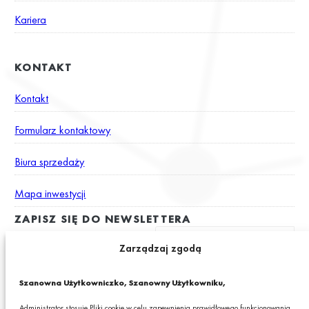
Kariera
KONTAKT
Kontakt
Formularz kontaktowy
Biura sprzedaży
Mapa inwestycji
ZAPISZ SIĘ DO NEWSLETTERA
Zarządzaj zgodą
Wyrażam zgodę na otrzymywanie drogą elektroniczną na podany
Szanowna Użytkowniczko, Szanowny Użytkowniku,
adres e-mail newslettera z informacjami o ciekawych promocjach,
produktach lub usługach GRANIT S.A.*
Administrator stosuje Pliki cookie w celu zapewnienia prawidłowego funkcjonowania