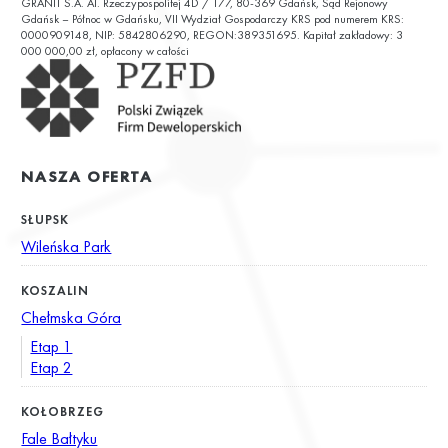
GRANIT S.A. Al. Rzeczypospolitej 4D / 177, 80-369 Gdańsk, Sąd Rejonowy
ul. Chałubińskiego 9
Gdańsk – Północ w Gdańsku, VII Wydział Gospodarczy KRS pod numerem KRS:
0000909148, NIP: 5842806290, REGON:389351695. Kapitał zakładowy: 3
000 000,00 zł, opłacony w całości
NASZA OFERTA
SŁUPSK
Wileńska Park
KOSZALIN
Chełmska Góra
Etap 1
Etap 2
KOŁOBRZEG
Fale Bałtyku