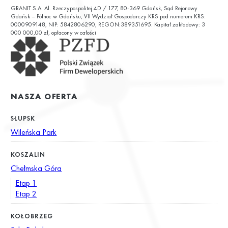
GRANIT S.A. Al. Rzeczypospolitej 4D / 177, 80-369 Gdańsk, Sąd Rejonowy
ul. Chałubińskiego 9
Gdańsk – Północ w Gdańsku, VII Wydział Gospodarczy KRS pod numerem KRS:
0000909148, NIP: 5842806290, REGON:389351695. Kapitał zakładowy: 3
000 000,00 zł, opłacony w całości
NASZA OFERTA
SŁUPSK
Wileńska Park
KOSZALIN
Chełmska Góra
Etap 1
Etap 2
KOŁOBRZEG