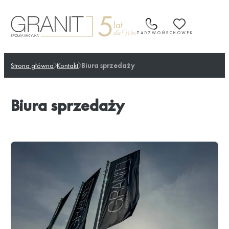
Przejdź
do
treści
ZADZWOŃ
SCHOWEK
Strona główna
Kontakt
Biura sprzedaży
Biura sprzedaży