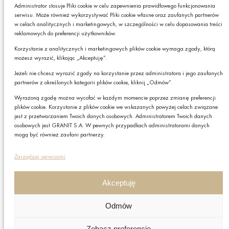
produktach lub usługach GRANIT S.A.*
Administrator stosuje Pliki cookie w celu zapewnienia prawidłowego funkcjonowania
serwisu. Może również wykorzystywać Pliki cookie własne oraz zaufanych partnerów
* Pola obowiązkowe
w celach analitycznych i marketingowych, w szczególności w celu dopasowania treści
Czy chcesz,
reklamowych do preferencji użytkowników.
żebyśmy do Ciebie
Podając swój adres e-mail wyrażasz zgodę na otrzymywanie drogą elektroniczną,
oddzwonili?
na podany adres e-mail, newslettera z informacjami o ciekawych promocjach,
Korzystanie z analitycznych i marketingowych plików cookie wymaga zgody, którą
produktach lub usługach GRANIT S.A. oraz zgodę na przetwarzanie przez GRANIT
możesz wyrazić, klikając „Akceptuję”.
S.A. Twoich danych osobowych w postaci tego adresu e-mail. Szczegółowe zasady
TAK
przetwarzania danych sprawdzisz w naszej „
Polityce Prywatności
”.
Jeżeli nie chcesz wyrazić zgody na korzystanie przez administratora i jego zaufanych
W każdej chwili możesz zrezygnować z subskrybcji.
partnerów z określonych kategorii plików cookie, kliknij „Odmów”.
Wyrażoną zgodę można wycofać w każdym momencie poprzez zmianę preferencji
plików cookie. Korzystanie z plików cookie we wskazanych powyżej celach związane
Zapisz
jest z przetwarzaniem Twoich danych osobowych. Administratorem Twoich danych
osobowych jest GRANIT S.A. W pewnych przypadkach administratorami danych
mogą być również zaufani partnerzy.
Polityka prywatności
Zarządzaj serwisami
Polityka plików cookies
Nota prawna
Akceptuję
Grupa GRANIT
Odmów
Nota prawna
Zobacz preferencje