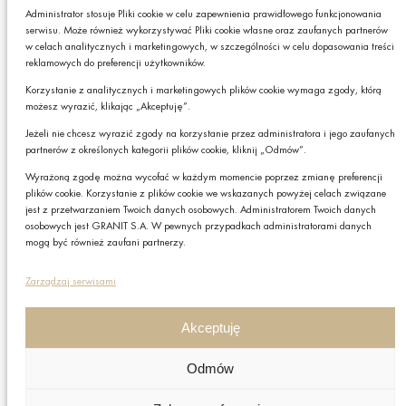
produktach lub usługach GRANIT S.A.*
Administrator stosuje Pliki cookie w celu zapewnienia prawidłowego funkcjonowania
serwisu. Może również wykorzystywać Pliki cookie własne oraz zaufanych partnerów
* Pola obowiązkowe
w celach analitycznych i marketingowych, w szczególności w celu dopasowania treści
reklamowych do preferencji użytkowników.
Podając swój adres e-mail wyrażasz zgodę na otrzymywanie drogą elektroniczną,
na podany adres e-mail, newslettera z informacjami o ciekawych promocjach,
Korzystanie z analitycznych i marketingowych plików cookie wymaga zgody, którą
produktach lub usługach GRANIT S.A. oraz zgodę na przetwarzanie przez GRANIT
możesz wyrazić, klikając „Akceptuję”.
S.A. Twoich danych osobowych w postaci tego adresu e-mail. Szczegółowe zasady
przetwarzania danych sprawdzisz w naszej „
Polityce Prywatności
”.
Jeżeli nie chcesz wyrazić zgody na korzystanie przez administratora i jego zaufanych
W każdej chwili możesz zrezygnować z subskrybcji.
partnerów z określonych kategorii plików cookie, kliknij „Odmów”.
Czy chcesz,
Wyrażoną zgodę można wycofać w każdym momencie poprzez zmianę preferencji
żebyśmy do Ciebie
plików cookie. Korzystanie z plików cookie we wskazanych powyżej celach związane
Zapisz
oddzwonili?
jest z przetwarzaniem Twoich danych osobowych. Administratorem Twoich danych
osobowych jest GRANIT S.A. W pewnych przypadkach administratorami danych
TAK
mogą być również zaufani partnerzy.
Polityka prywatności
Zarządzaj serwisami
Polityka plików cookies
Nota prawna
Akceptuję
Grupa GRANIT
Odmów
Nota prawna