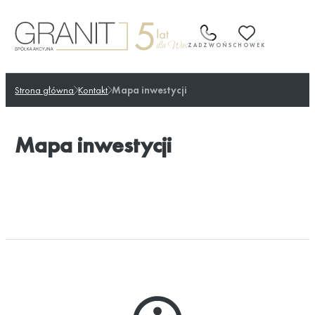
Przejdź
do
treści
ZADZWOŃ
SCHOWEK
Strona główna
Kontakt
Mapa inwestycji
Mapa inwestycji