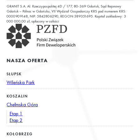
GRANIT S.A. Al. Rzeczypospolitej 4D / 177, 80-369 Gdańsk, Sąd Rejonowy
ul. Chałubińskiego 9
Gdańsk – Północ w Gdańsku, VII Wydział Gospodarczy KRS pod numerem KRS:
0000909148, NIP: 5842806290, REGON:389351695. Kapitał zakładowy: 3
000 000,00 zł, opłacony w całości
NASZA OFERTA
SŁUPSK
Wileńska Park
KOSZALIN
Chełmska Góra
Etap 1
Etap 2
KOŁOBRZEG