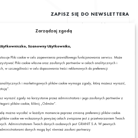
ZAPISZ SIĘ DO NEWSLETTERA
Zarządzaj zgodą
ę na otrzymywanie drogą elektroniczną na podany adres e-mail
 informacjami o ciekawych promocjach, produktach lub usługach GRANIT
żytkowniczko, Szanowny Użytkowniku,
 stosuje Pliki cookie w celu zapewnienia prawidłowego funkcjonowania serwisu. Może
zystywać Pliki cookie własne oraz zaufanych partnerów w celach analitycznych i
h, w szczególności w celu dopasowania treści reklamowych do preferencji
mail wyrażasz zgodę na otrzymywanie drogą elektroniczną, na podany adres e-mail,
cjami o ciekawych promocjach, produktach lub usługach GRANIT S.A. oraz zgodę na
 analitycznych i marketingowych plików cookie wymaga zgody, którą możesz wyrazić,
RANIT S.A. Twoich danych osobowych w postaci tego adresu e-mail. Szczegółowe
ptuję”.
danych sprawdzisz w naszej „
Polityce Prywatności
”.
Czy chcesz,
żebyśmy do Ciebie
cesz wyrazić zgody na korzystanie przez administratora i jego zaufanych partnerów z
z zrezygnować z subskrybcji.
oddzwonili?
tegorii plików cookie, kliknij „Odmów”.
dę można wycofać w każdym momencie poprzez zmianę preferencji plików cookie.
TAK
Zapisz
 plików cookie we wskazanych powyżej celach związane jest z przetwarzaniem Twoich
wych. Administratorem Twoich danych osobowych jest GRANIT S.A. W pewnych
dministratorami danych mogą być również zaufani partnerzy.