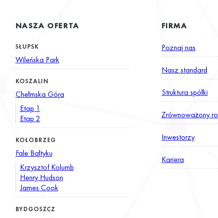
NASZA OFERTA
FIRMA
SŁUPSK
Poznaj nas
Wileńska Park
Nasz standard
KOSZALIN
Struktura spółki
Chełmska Góra
Etap 1
Zrównoważony ro
Etap 2
Inwestorzy
KOŁOBRZEG
Fale Bałtyku
Kariera
Krzysztof Kolumb
Henry Hudson
James Cook
BYDGOSZCZ