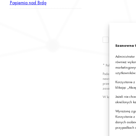
Papiernia nad Brdą
Wyrażam zgod
newslettera z
Szanowna U
S.A.*
Administrator
również wykor
* Pola obowiązkowe
marketingowyc
użytkowników.
Podając swój adres e-
newslettera z informa
Korzystanie z
przetwarzanie przez G
klikając „Akce
zasady przetwarzania 
Jeżeli nie ch
W każdej chwili możes
określonych ka
Wyrażoną zgo
Korzystanie z
danych osobo
przypadkach a