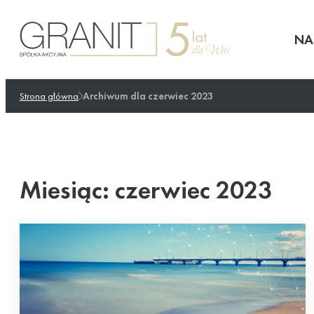
Przejdź
do
NA
treści
Strona główna
Archiwum dla czerwiec 2023
Miesiąc:
czerwiec 2023