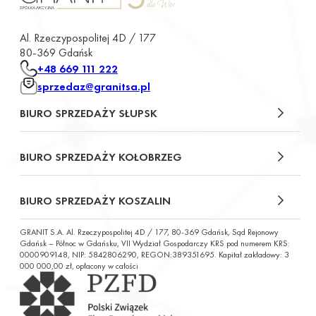
Al. Rzeczypospolitej 4D / 177
80-369 Gdańsk
+48 669 111 222
sprzedaz@granitsa.pl
BIURO SPRZEDAŻY SŁUPSK
plac Władysława Broniewskiego 13/u2
BIURO SPRZEDAŻY KOŁOBRZEG
ul. Św. Wojciecha 6
BIURO SPRZEDAŻY KOSZALIN
GRANIT S.A. Al. Rzeczypospolitej 4D / 177, 80-369 Gdańsk, Sąd Rejonowy
ul. Chałubińskiego 9
Gdańsk – Północ w Gdańsku, VII Wydział Gospodarczy KRS pod numerem KRS:
0000909148, NIP: 5842806290, REGON:389351695. Kapitał zakładowy: 3
000 000,00 zł, opłacony w całości