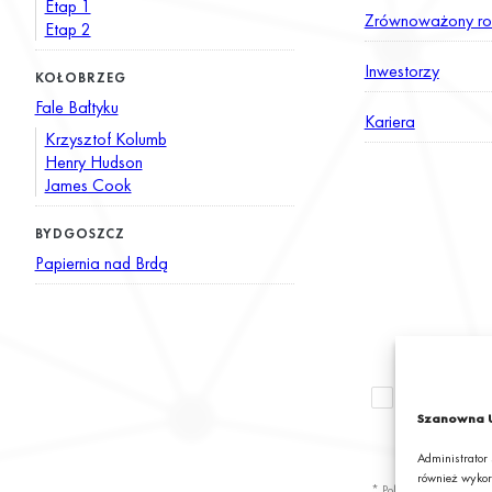
Etap 1
Zrównoważony ro
Etap 2
Inwestorzy
KOŁOBRZEG
Fale Bałtyku
Kariera
Krzysztof Kolumb
Henry Hudson
James Cook
BYDGOSZCZ
Papiernia nad Brdą
Wyrażam zgod
newslettera z
Szanowna U
S.A.*
Administrator
również wykor
* Pola obowiązkowe