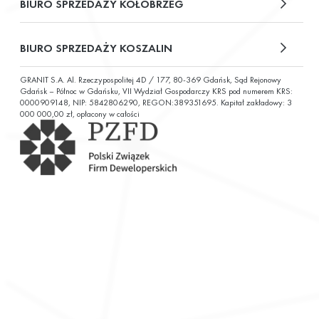
BIURO SPRZEDAŻY KOŁOBRZEG
ul. Św. Wojciecha 6
BIURO SPRZEDAŻY KOSZALIN
GRANIT S.A. Al. Rzeczypospolitej 4D / 177, 80-369 Gdańsk, Sąd Rejonowy
ul. Chałubińskiego 9
Gdańsk – Północ w Gdańsku, VII Wydział Gospodarczy KRS pod numerem KRS:
0000909148, NIP: 5842806290, REGON:389351695. Kapitał zakładowy: 3
000 000,00 zł, opłacony w całości