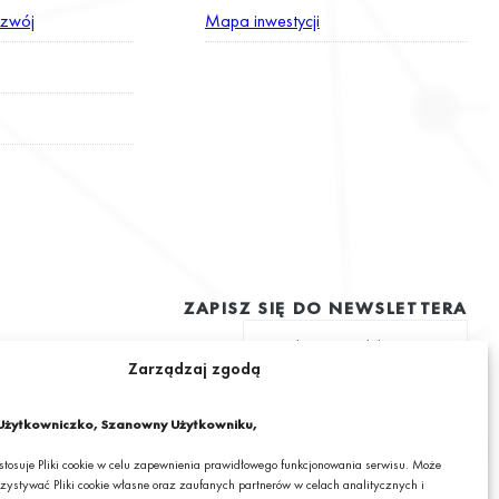
zwój
Mapa inwestycji
ZAPISZ SIĘ DO NEWSLETTERA
Zarządzaj zgodą
ę na otrzymywanie drogą elektroniczną na podany adres e-mail
 informacjami o ciekawych promocjach, produktach lub usługach GRANIT
żytkowniczko, Szanowny Użytkowniku,
 stosuje Pliki cookie w celu zapewnienia prawidłowego funkcjonowania serwisu. Może
zystywać Pliki cookie własne oraz zaufanych partnerów w celach analitycznych i