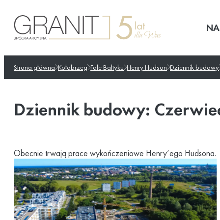
Przejdź
do
NA
treści
Strona główna
Kołobrzeg
Fale Bałtyku
Henry Hudson
Dziennik budowy
Dziennik budowy: Czerwie
Obecnie trwają prace wykończeniowe Henry’ego Hudsona.