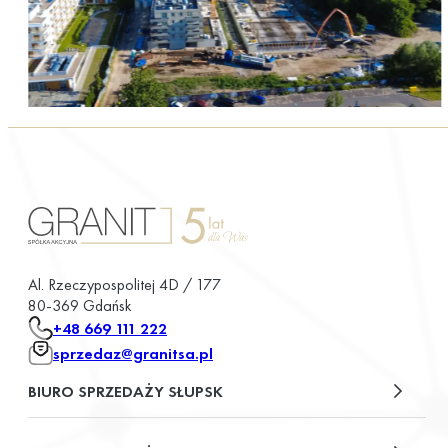
Al. Rzeczypospolitej 4D / 177
80-369 Gdańsk
+48 669 111 222
sprzedaz@granitsa.pl
BIURO SPRZEDAŻY SŁUPSK
plac Władysława Broniewskiego 13/u2