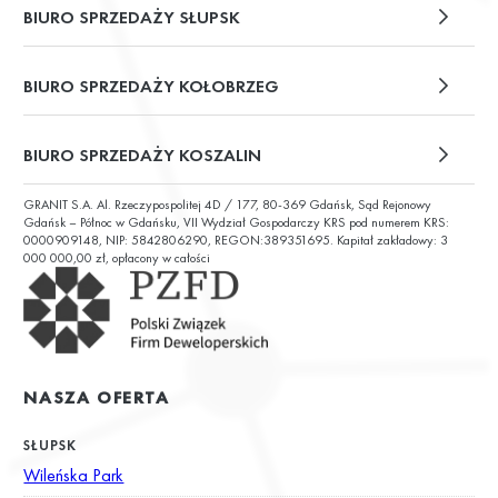
BIURO SPRZEDAŻY SŁUPSK
plac Władysława Broniewskiego 13/u2
BIURO SPRZEDAŻY KOŁOBRZEG
ul. Św. Wojciecha 6
BIURO SPRZEDAŻY KOSZALIN
GRANIT S.A. Al. Rzeczypospolitej 4D / 177, 80-369 Gdańsk, Sąd Rejonowy
ul. Chałubińskiego 9
Gdańsk – Północ w Gdańsku, VII Wydział Gospodarczy KRS pod numerem KRS:
0000909148, NIP: 5842806290, REGON:389351695. Kapitał zakładowy: 3
000 000,00 zł, opłacony w całości
NASZA OFERTA
SŁUPSK
Wileńska Park