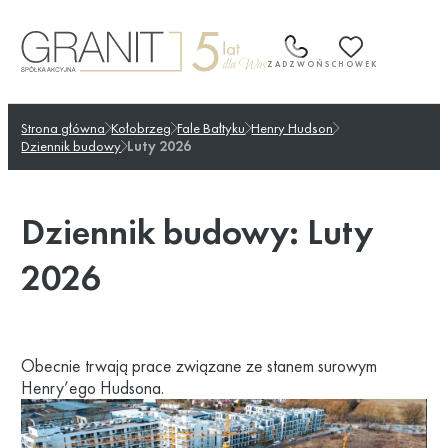
Przejdź
do
treści
ZADZWOŃ
SCHOWEK
Strona główna
Kołobrzeg
Fale Bałtyku
Henry Hudson
Dziennik budowy
Luty 2026
Dziennik budowy: Luty
2026
Obecnie trwają prace związane ze stanem surowym
Henry’ego Hudsona.