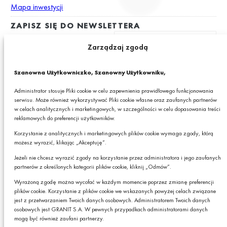
Mapa inwestycji
ZAPISZ SIĘ DO NEWSLETTERA
Zarządzaj zgodą
Wyrażam zgodę na otrzymywanie drogą elektroniczną na podany
Szanowna Użytkowniczko, Szanowny Użytkowniku,
adres e-mail newslettera z informacjami o ciekawych promocjach,
produktach lub usługach GRANIT S.A.*
Administrator stosuje Pliki cookie w celu zapewnienia prawidłowego funkcjonowania
serwisu. Może również wykorzystywać Pliki cookie własne oraz zaufanych partnerów
* Pola obowiązkowe
w celach analitycznych i marketingowych, w szczególności w celu dopasowania treści
reklamowych do preferencji użytkowników.
Podając swój adres e-mail wyrażasz zgodę na otrzymywanie drogą elektroniczną,
na podany adres e-mail, newslettera z informacjami o ciekawych promocjach,
Korzystanie z analitycznych i marketingowych plików cookie wymaga zgody, którą
produktach lub usługach GRANIT S.A. oraz zgodę na przetwarzanie przez GRANIT
możesz wyrazić, klikając „Akceptuję”.
S.A. Twoich danych osobowych w postaci tego adresu e-mail. Szczegółowe zasady
przetwarzania danych sprawdzisz w naszej „
Polityce Prywatności
”.
Jeżeli nie chcesz wyrazić zgody na korzystanie przez administratora i jego zaufanych
W każdej chwili możesz zrezygnować z subskrybcji.
partnerów z określonych kategorii plików cookie, kliknij „Odmów”.
Czy chcesz,
Wyrażoną zgodę można wycofać w każdym momencie poprzez zmianę preferencji
żebyśmy do Ciebie
plików cookie. Korzystanie z plików cookie we wskazanych powyżej celach związane
Zapisz
oddzwonili?
jest z przetwarzaniem Twoich danych osobowych. Administratorem Twoich danych
osobowych jest GRANIT S.A. W pewnych przypadkach administratorami danych
mogą być również zaufani partnerzy.
TAK