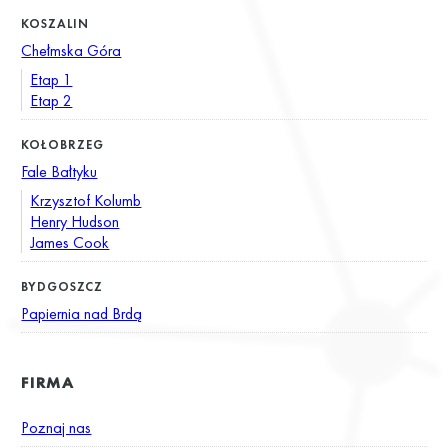
KOSZALIN
Chełmska Góra
Etap 1
Etap 2
KOŁOBRZEG
Fale Bałtyku
Krzysztof Kolumb
Henry Hudson
James Cook
BYDGOSZCZ
Papiernia nad Brdą
FIRMA
Poznaj nas