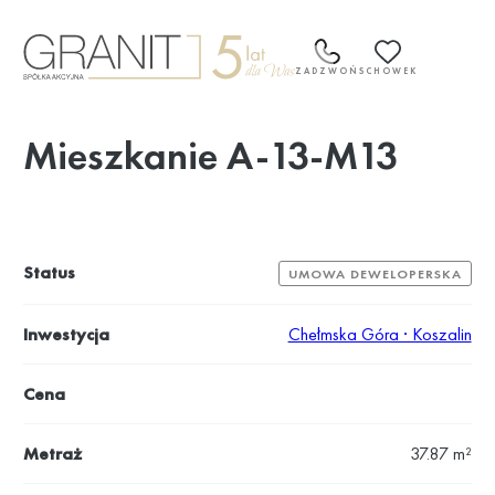
Przejdź
do
treści
ZADZWOŃ
SCHOWEK
Mieszkanie A-13-M13
Status
UMOWA DEWELOPERSKA
Inwestycja
Chełmska Góra · Koszalin
Cena
Metraż
37.87 m²