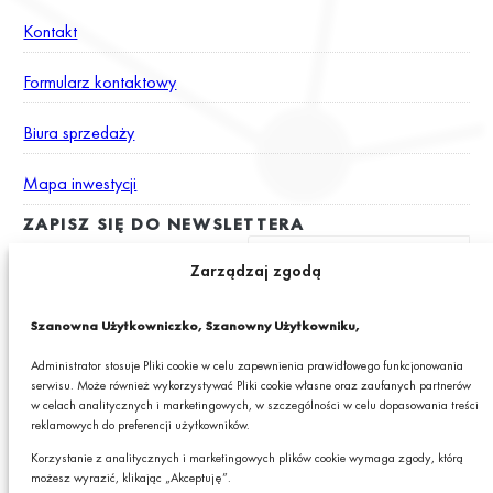
Kontakt
Formularz kontaktowy
Biura sprzedaży
Mapa inwestycji
ZAPISZ SIĘ DO NEWSLETTERA
Zarządzaj zgodą
Wyrażam zgodę na otrzymywanie drogą elektroniczną na podany
Szanowna Użytkowniczko, Szanowny Użytkowniku,
adres e-mail newslettera z informacjami o ciekawych promocjach,
produktach lub usługach GRANIT S.A.*
Administrator stosuje Pliki cookie w celu zapewnienia prawidłowego funkcjonowania
serwisu. Może również wykorzystywać Pliki cookie własne oraz zaufanych partnerów
* Pola obowiązkowe
w celach analitycznych i marketingowych, w szczególności w celu dopasowania treści
reklamowych do preferencji użytkowników.
Podając swój adres e-mail wyrażasz zgodę na otrzymywanie drogą elektroniczną,
na podany adres e-mail, newslettera z informacjami o ciekawych promocjach,
Korzystanie z analitycznych i marketingowych plików cookie wymaga zgody, którą
produktach lub usługach GRANIT S.A. oraz zgodę na przetwarzanie przez GRANIT
możesz wyrazić, klikając „Akceptuję”.
S.A. Twoich danych osobowych w postaci tego adresu e-mail. Szczegółowe zasady