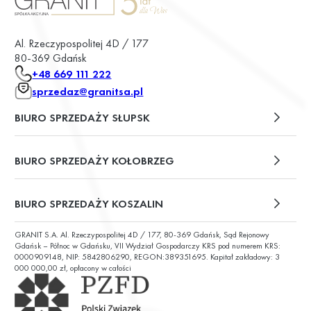
Al. Rzeczypospolitej 4D / 177
80-369 Gdańsk
+48 669 111 222
sprzedaz@granitsa.pl
BIURO SPRZEDAŻY SŁUPSK
plac Władysława Broniewskiego 13/u2
BIURO SPRZEDAŻY KOŁOBRZEG
ul. Św. Wojciecha 6
BIURO SPRZEDAŻY KOSZALIN
GRANIT S.A. Al. Rzeczypospolitej 4D / 177, 80-369 Gdańsk, Sąd Rejonowy
ul. Chałubińskiego 9
Gdańsk – Północ w Gdańsku, VII Wydział Gospodarczy KRS pod numerem KRS:
0000909148, NIP: 5842806290, REGON:389351695. Kapitał zakładowy: 3
000 000,00 zł, opłacony w całości