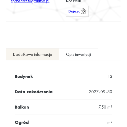
sprzedaz@granitsa.pl
Koszalin
Dojazd
Dodatkowe informacje
Opis inwestycji
Budynek
13
Data zakończenia
2027-09-30
Balkon
7.50 m²
Ogród
– m²