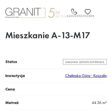
Przejdź
do
treści
ZADZWOŃ
SCHOWEK
Mieszkanie A-13-M17
Status
UMOWA DEWELOPERSKA
Inwestycja
Chełmska Góra · Koszalin
Cena
Metraż
44.36 m²