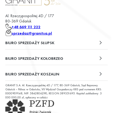
Al. Rzeczypospolitej 4D / 177
80-369 Gdańsk
+48 669 111 222
sprzedaz@granitsa.pl
BIURO SPRZEDAŻY SŁUPSK
plac Władysława Broniewskiego 13/u2
BIURO SPRZEDAŻY KOŁOBRZEG
ul. Św. Wojciecha 6
BIURO SPRZEDAŻY KOSZALIN
GRANIT S.A. Al. Rzeczypospolitej 4D / 177, 80-369 Gdańsk, Sąd Rejonowy
ul. Chałubińskiego 9
Gdańsk – Północ w Gdańsku, VII Wydział Gospodarczy KRS pod numerem KRS:
0000909148, NIP: 5842806290, REGON:389351695. Kapitał zakładowy: 3
000 000,00 zł, opłacony w całości