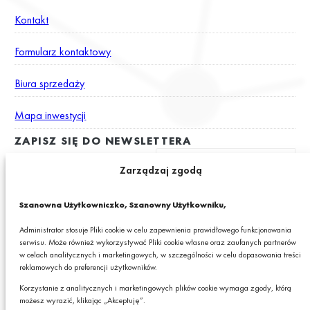
Kontakt
Formularz kontaktowy
Biura sprzedaży
Mapa inwestycji
ZAPISZ SIĘ DO NEWSLETTERA
Zarządzaj zgodą
Wyrażam zgodę na otrzymywanie drogą elektroniczną na podany
Szanowna Użytkowniczko, Szanowny Użytkowniku,
adres e-mail newslettera z informacjami o ciekawych promocjach,
produktach lub usługach GRANIT S.A.*
Administrator stosuje Pliki cookie w celu zapewnienia prawidłowego funkcjonowania
serwisu. Może również wykorzystywać Pliki cookie własne oraz zaufanych partnerów
* Pola obowiązkowe
w celach analitycznych i marketingowych, w szczególności w celu dopasowania treści
reklamowych do preferencji użytkowników.
Podając swój adres e-mail wyrażasz zgodę na otrzymywanie drogą elektroniczną,
na podany adres e-mail, newslettera z informacjami o ciekawych promocjach,
Korzystanie z analitycznych i marketingowych plików cookie wymaga zgody, którą
produktach lub usługach GRANIT S.A. oraz zgodę na przetwarzanie przez GRANIT
możesz wyrazić, klikając „Akceptuję”.
S.A. Twoich danych osobowych w postaci tego adresu e-mail. Szczegółowe zasady