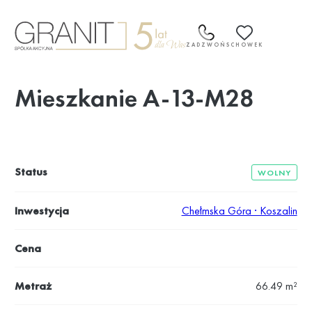
Przejdź
do
treści
ZADZWOŃ
SCHOWEK
Mieszkanie A-13-M28
Status
WOLNY
Inwestycja
Chełmska Góra · Koszalin
Cena
Metraż
66.49 m²