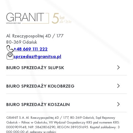
Al. Rzeczypospolitej 4D / 177
80-369 Gdańsk
+48 669 111 222
sprzedaz@granitsa.pl
BIURO SPRZEDAŻY SŁUPSK
plac Władysława Broniewskiego 13/u2
BIURO SPRZEDAŻY KOŁOBRZEG
ul. Św. Wojciecha 6
BIURO SPRZEDAŻY KOSZALIN
GRANIT S.A. Al. Rzeczypospolitej 4D / 177, 80-369 Gdańsk, Sąd Rejonowy
ul. Chałubińskiego 9
Gdańsk – Północ w Gdańsku, VII Wydział Gospodarczy KRS pod numerem KRS:
0000909148, NIP: 5842806290, REGON:389351695. Kapitał zakładowy: 3
000 000,00 zł, opłacony w całości