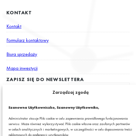
KONTAKT
Kontakt
Formularz kontaktowy
Biura sprzedaży
Mapa inwestycji
ZAPISZ SIĘ DO NEWSLETTERA
Zarządzaj zgodą
Wyrażam zgodę na otrzymywanie drogą elektroniczną na podany
Szanowna Użytkowniczko, Szanowny Użytkowniku,
adres e-mail newslettera z informacjami o ciekawych promocjach,
produktach lub usługach GRANIT S.A.*
Administrator stosuje Pliki cookie w celu zapewnienia prawidłowego funkcjonowania
serwisu. Może również wykorzystywać Pliki cookie własne oraz zaufanych partnerów
* Pola obowiązkowe
w celach analitycznych i marketingowych, w szczególności w celu dopasowania treści
reklamowych do preferencji użytkowników.
Podając swój adres e-mail wyrażasz zgodę na otrzymywanie drogą elektroniczną,