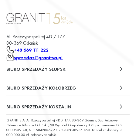
Al. Rzeczypospolitej 4D / 177
80-369 Gdańsk
+48 669 111 222
sprzedaz@granitsa.pl
BIURO SPRZEDAŻY SŁUPSK
plac Władysława Broniewskiego 13/u2
BIURO SPRZEDAŻY KOŁOBRZEG
ul. Św. Wojciecha 6
BIURO SPRZEDAŻY KOSZALIN
GRANIT S.A. Al. Rzeczypospolitej 4D / 177, 80-369 Gdańsk, Sąd Rejonowy
ul. Chałubińskiego 9
Gdańsk – Północ w Gdańsku, VII Wydział Gospodarczy KRS pod numerem KRS:
0000909148, NIP: 5842806290, REGON:389351695. Kapitał zakładowy: 3
000 000,00 zł, opłacony w całości