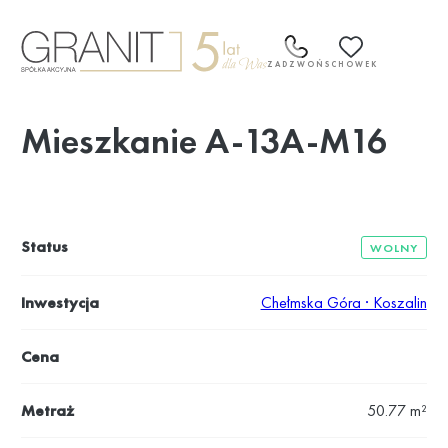
Przejdź
do
treści
ZADZWOŃ
SCHOWEK
Mieszkanie A-13A-M16
Status
WOLNY
Inwestycja
Chełmska Góra · Koszalin
Cena
Metraż
50.77 m²