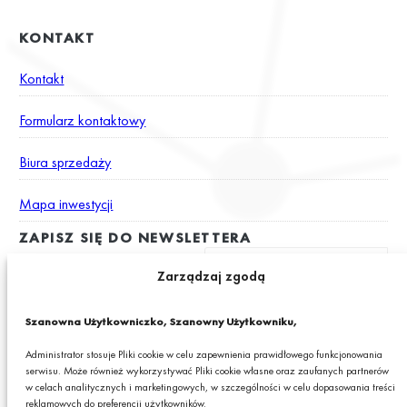
KONTAKT
Kontakt
Formularz kontaktowy
Biura sprzedaży
Mapa inwestycji
ZAPISZ SIĘ DO NEWSLETTERA
Zarządzaj zgodą
Wyrażam zgodę na otrzymywanie drogą elektroniczną na podany
Szanowna Użytkowniczko, Szanowny Użytkowniku,
adres e-mail newslettera z informacjami o ciekawych promocjach,
produktach lub usługach GRANIT S.A.*
Administrator stosuje Pliki cookie w celu zapewnienia prawidłowego funkcjonowania
serwisu. Może również wykorzystywać Pliki cookie własne oraz zaufanych partnerów
* Pola obowiązkowe
w celach analitycznych i marketingowych, w szczególności w celu dopasowania treści
reklamowych do preferencji użytkowników.
Podając swój adres e-mail wyrażasz zgodę na otrzymywanie drogą elektroniczną,