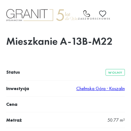
Przejdź
do
treści
ZADZWOŃ
SCHOWEK
Mieszkanie A-13B-M22
Status
WOLNY
Inwestycja
Chełmska Góra · Koszalin
Cena
Metraż
50.77 m²