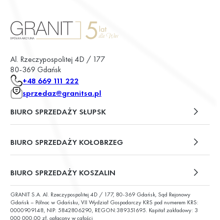
Al. Rzeczypospolitej 4D / 177
80-369 Gdańsk
+48 669 111 222
sprzedaz@granitsa.pl
BIURO SPRZEDAŻY SŁUPSK
plac Władysława Broniewskiego 13/u2
BIURO SPRZEDAŻY KOŁOBRZEG
ul. Św. Wojciecha 6
BIURO SPRZEDAŻY KOSZALIN
GRANIT S.A. Al. Rzeczypospolitej 4D / 177, 80-369 Gdańsk, Sąd Rejonowy
ul. Chałubińskiego 9
Gdańsk – Północ w Gdańsku, VII Wydział Gospodarczy KRS pod numerem KRS:
0000909148, NIP: 5842806290, REGON:389351695. Kapitał zakładowy: 3
000 000,00 zł, opłacony w całości