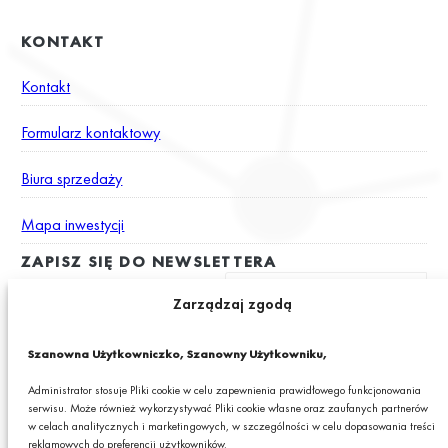
KONTAKT
Kontakt
Formularz kontaktowy
Biura sprzedaży
Mapa inwestycji
ZAPISZ SIĘ DO NEWSLETTERA
Zarządzaj zgodą
Wyrażam zgodę na otrzymywanie drogą elektroniczną na podany
Szanowna Użytkowniczko, Szanowny Użytkowniku,
adres e-mail newslettera z informacjami o ciekawych promocjach,
produktach lub usługach GRANIT S.A.*
Administrator stosuje Pliki cookie w celu zapewnienia prawidłowego funkcjonowania
serwisu. Może również wykorzystywać Pliki cookie własne oraz zaufanych partnerów
* Pola obowiązkowe
w celach analitycznych i marketingowych, w szczególności w celu dopasowania treści
reklamowych do preferencji użytkowników.
Podając swój adres e-mail wyrażasz zgodę na otrzymywanie drogą elektroniczną,