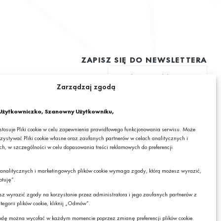
ZAPISZ SIĘ DO NEWSLETTERA
Zarządzaj zgodą
ę na otrzymywanie drogą elektroniczną na podany adres e-mail
 informacjami o ciekawych promocjach, produktach lub usługach GRANIT
żytkowniczko, Szanowny Użytkowniku,
 stosuje Pliki cookie w celu zapewnienia prawidłowego funkcjonowania serwisu. Może
zystywać Pliki cookie własne oraz zaufanych partnerów w celach analitycznych i
h, w szczególności w celu dopasowania treści reklamowych do preferencji
mail wyrażasz zgodę na otrzymywanie drogą elektroniczną, na podany adres e-mail,
cjami o ciekawych promocjach, produktach lub usługach GRANIT S.A. oraz zgodę na
 analitycznych i marketingowych plików cookie wymaga zgody, którą możesz wyrazić,
RANIT S.A. Twoich danych osobowych w postaci tego adresu e-mail. Szczegółowe
Czy chcesz,
ptuję”.
danych sprawdzisz w naszej „
Polityce Prywatności
”.
żebyśmy do Ciebie
oddzwonili?
cesz wyrazić zgody na korzystanie przez administratora i jego zaufanych partnerów z
z zrezygnować z subskrybcji.
tegorii plików cookie, kliknij „Odmów”.
TAK
dę można wycofać w każdym momencie poprzez zmianę preferencji plików cookie.