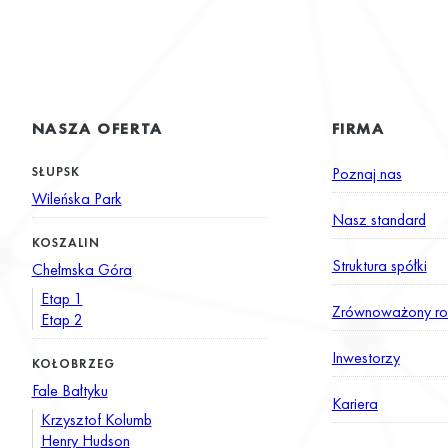
NASZA OFERTA
FIRMA
SŁUPSK
Poznaj nas
Wileńska Park
Nasz standard
KOSZALIN
Struktura spółki
Chełmska Góra
Etap 1
Zrównoważony ro
Etap 2
Inwestorzy
KOŁOBRZEG
Fale Bałtyku
Kariera
Krzysztof Kolumb
Henry Hudson