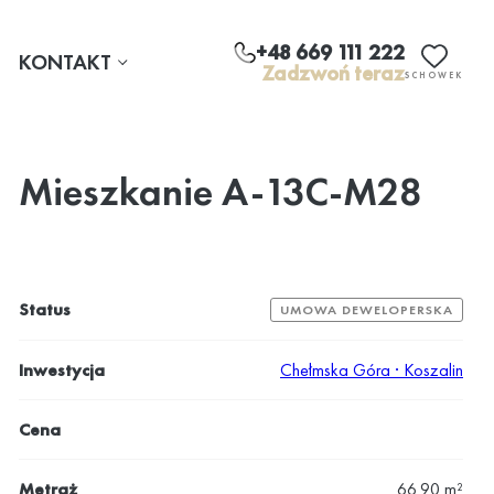
+48 669 111 222
KONTAKT
Zadzwoń teraz
SCHOWEK
Mieszkanie A-13C-M28
Status
UMOWA DEWELOPERSKA
Inwestycja
Chełmska Góra · Koszalin
Cena
Metraż
66.90 m²