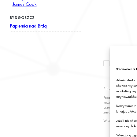
James Cook
BYDGOSZCZ
Papiernia nad Brdą
Wyrażam zgod
newslettera z
Szanowna U
S.A.*
Administrator
również wykor
* Pola obowiązkowe
marketingowyc
użytkowników.
Podając swój adres e-
newslettera z informa
Korzystanie z
przetwarzanie przez G
klikając „Akce
zasady przetwarzania 
Jeżeli nie ch
W każdej chwili możes
określonych ka
Wyrażoną zgo