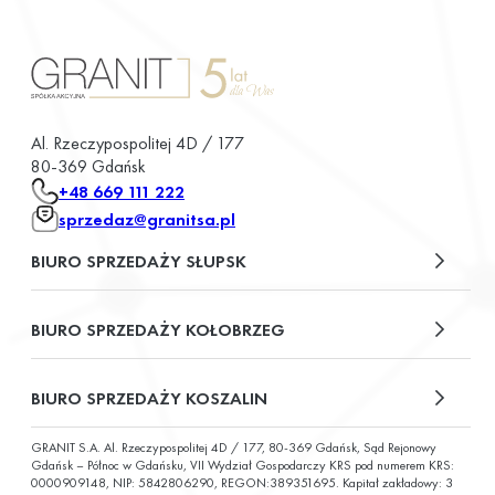
Al. Rzeczypospolitej 4D / 177
80-369 Gdańsk
+48 669 111 222
sprzedaz@granitsa.pl
BIURO SPRZEDAŻY SŁUPSK
plac Władysława Broniewskiego 13/u2
BIURO SPRZEDAŻY KOŁOBRZEG
ul. Św. Wojciecha 6
BIURO SPRZEDAŻY KOSZALIN
GRANIT S.A. Al. Rzeczypospolitej 4D / 177, 80-369 Gdańsk, Sąd Rejonowy
ul. Chałubińskiego 9
Gdańsk – Północ w Gdańsku, VII Wydział Gospodarczy KRS pod numerem KRS:
0000909148, NIP: 5842806290, REGON:389351695. Kapitał zakładowy: 3