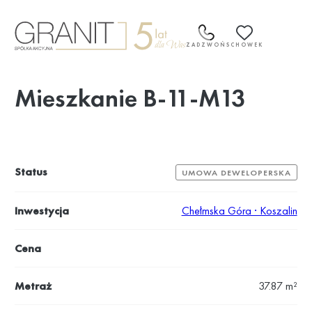
Przejdź
do
treści
ZADZWOŃ
SCHOWEK
Mieszkanie B-11-M13
Status
UMOWA DEWELOPERSKA
Inwestycja
Chełmska Góra · Koszalin
Cena
Metraż
37.87 m²