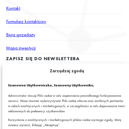
Kontakt
Formularz kontaktowy
Biura sprzedaży
Mapa inwestycji
ZAPISZ SIĘ DO NEWSLETTERA
Zarządzaj zgodą
Wyrażam zgodę na otrzymywanie drogą elektroniczną na podany
Szanowna Użytkowniczko, Szanowny Użytkowniku,
adres e-mail newslettera z informacjami o ciekawych promocjach,
produktach lub usługach GRANIT S.A.*
Administrator stosuje Pliki cookie w celu zapewnienia prawidłowego funkcjonowania
serwisu. Może również wykorzystywać Pliki cookie własne oraz zaufanych partnerów
* Pola obowiązkowe
w celach analitycznych i marketingowych, w szczególności w celu dopasowania treści
reklamowych do preferencji użytkowników.
Podając swój adres e-mail wyrażasz zgodę na otrzymywanie drogą elektroniczną,
na podany adres e-mail, newslettera z informacjami o ciekawych promocjach,
Korzystanie z analitycznych i marketingowych plików cookie wymaga zgody, którą
produktach lub usługach GRANIT S.A. oraz zgodę na przetwarzanie przez GRANIT
możesz wyrazić, klikając „Akceptuję”.
S.A. Twoich danych osobowych w postaci tego adresu e-mail. Szczegółowe zasady