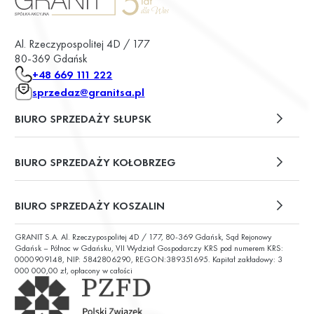
Al. Rzeczypospolitej 4D / 177
80-369 Gdańsk
+48 669 111 222
sprzedaz@granitsa.pl
BIURO SPRZEDAŻY SŁUPSK
plac Władysława Broniewskiego 13/u2
BIURO SPRZEDAŻY KOŁOBRZEG
ul. Św. Wojciecha 6
BIURO SPRZEDAŻY KOSZALIN
GRANIT S.A. Al. Rzeczypospolitej 4D / 177, 80-369 Gdańsk, Sąd Rejonowy
ul. Chałubińskiego 9
Gdańsk – Północ w Gdańsku, VII Wydział Gospodarczy KRS pod numerem KRS:
0000909148, NIP: 5842806290, REGON:389351695. Kapitał zakładowy: 3
000 000,00 zł, opłacony w całości