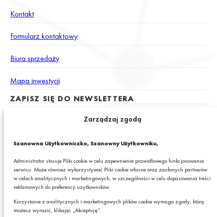
Kontakt
Formularz kontaktowy
Biura sprzedaży
Mapa inwestycji
ZAPISZ SIĘ DO NEWSLETTERA
Zarządzaj zgodą
Wyrażam zgodę na otrzymywanie drogą elektroniczną na podany
Szanowna Użytkowniczko, Szanowny Użytkowniku,
adres e-mail newslettera z informacjami o ciekawych promocjach,
produktach lub usługach GRANIT S.A.*
Administrator stosuje Pliki cookie w celu zapewnienia prawidłowego funkcjonowania
serwisu. Może również wykorzystywać Pliki cookie własne oraz zaufanych partnerów
* Pola obowiązkowe
w celach analitycznych i marketingowych, w szczególności w celu dopasowania treści
reklamowych do preferencji użytkowników.
Podając swój adres e-mail wyrażasz zgodę na otrzymywanie drogą elektroniczną,
na podany adres e-mail, newslettera z informacjami o ciekawych promocjach,
Korzystanie z analitycznych i marketingowych plików cookie wymaga zgody, którą
produktach lub usługach GRANIT S.A. oraz zgodę na przetwarzanie przez GRANIT
możesz wyrazić, klikając „Akceptuję”.
S.A. Twoich danych osobowych w postaci tego adresu e-mail. Szczegółowe zasady