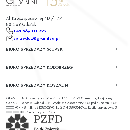
Al. Rzeczypospolitej 4D / 177
80-369 Gdańsk
+48 669 111 222
sprzedaz@granitsa.pl
BIURO SPRZEDAŻY SŁUPSK
plac Władysława Broniewskiego 13/u2
BIURO SPRZEDAŻY KOŁOBRZEG
ul. Św. Wojciecha 6
BIURO SPRZEDAŻY KOSZALIN
GRANIT S.A. Al. Rzeczypospolitej 4D / 177, 80-369 Gdańsk, Sąd Rejonowy
ul. Chałubińskiego 9
Gdańsk – Północ w Gdańsku, VII Wydział Gospodarczy KRS pod numerem KRS:
0000909148, NIP: 5842806290, REGON:389351695. Kapitał zakładowy: 3
000 000,00 zł, opłacony w całości