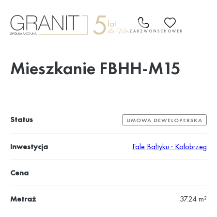
Przejdź
do
treści
ZADZWOŃ
SCHOWEK
Mieszkanie FBHH-M15
Status
UMOWA DEWELOPERSKA
Inwestycja
Fale Bałtyku · Kołobrzeg
Cena
Metraż
37.24 m²