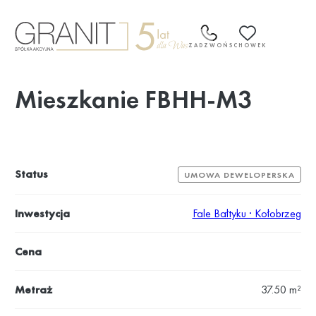
Przejdź
do
treści
ZADZWOŃ
SCHOWEK
Mieszkanie FBHH-M3
Status
UMOWA DEWELOPERSKA
Inwestycja
Fale Bałtyku · Kołobrzeg
Cena
Metraż
37.50 m²