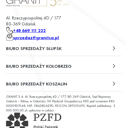
Al. Rzeczypospolitej 4D / 177
80-369 Gdańsk
+48 669 111 222
sprzedaz@granitsa.pl
BIURO SPRZEDAŻY SŁUPSK
plac Władysława Broniewskiego 13/u2
BIURO SPRZEDAŻY KOŁOBRZEG
ul. Św. Wojciecha 6
BIURO SPRZEDAŻY KOSZALIN
GRANIT S.A. Al. Rzeczypospolitej 4D / 177, 80-369 Gdańsk, Sąd Rejonowy
ul. Chałubińskiego 9
Gdańsk – Północ w Gdańsku, VII Wydział Gospodarczy KRS pod numerem KRS:
0000909148, NIP: 5842806290, REGON:389351695. Kapitał zakładowy: 3
000 000,00 zł, opłacony w całości