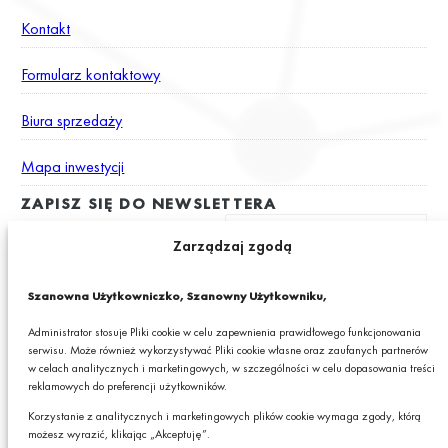
Kontakt
Formularz kontaktowy
Biura sprzedaży
Mapa inwestycji
ZAPISZ SIĘ DO NEWSLETTERA
Zarządzaj zgodą
Wyrażam zgodę na otrzymywanie drogą elektroniczną na podany
Szanowna Użytkowniczko, Szanowny Użytkowniku,
adres e-mail newslettera z informacjami o ciekawych promocjach,
produktach lub usługach GRANIT S.A.*
Administrator stosuje Pliki cookie w celu zapewnienia prawidłowego funkcjonowania
serwisu. Może również wykorzystywać Pliki cookie własne oraz zaufanych partnerów
* Pola obowiązkowe
w celach analitycznych i marketingowych, w szczególności w celu dopasowania treści
reklamowych do preferencji użytkowników.
Podając swój adres e-mail wyrażasz zgodę na otrzymywanie drogą elektroniczną,
na podany adres e-mail, newslettera z informacjami o ciekawych promocjach,
Korzystanie z analitycznych i marketingowych plików cookie wymaga zgody, którą
produktach lub usługach GRANIT S.A. oraz zgodę na przetwarzanie przez GRANIT
możesz wyrazić, klikając „Akceptuję”.
S.A. Twoich danych osobowych w postaci tego adresu e-mail. Szczegółowe zasady