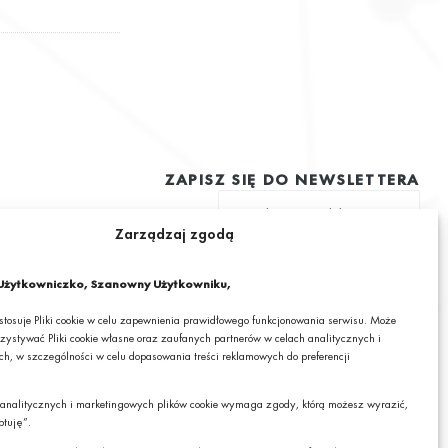
ZAPISZ SIĘ DO NEWSLETTERA
Zarządzaj zgodą
ę na otrzymywanie drogą elektroniczną na podany adres e-mail
 informacjami o ciekawych promocjach, produktach lub usługach GRANIT
żytkowniczko, Szanowny Użytkowniku,
 stosuje Pliki cookie w celu zapewnienia prawidłowego funkcjonowania serwisu. Może
zystywać Pliki cookie własne oraz zaufanych partnerów w celach analitycznych i
h, w szczególności w celu dopasowania treści reklamowych do preferencji
mail wyrażasz zgodę na otrzymywanie drogą elektroniczną, na podany adres e-mail,
cjami o ciekawych promocjach, produktach lub usługach GRANIT S.A. oraz zgodę na
 analitycznych i marketingowych plików cookie wymaga zgody, którą możesz wyrazić,
RANIT S.A. Twoich danych osobowych w postaci tego adresu e-mail. Szczegółowe
Czy chcesz,
ptuję”.
danych sprawdzisz w naszej „
Polityce Prywatności
”.
żebyśmy do Ciebie