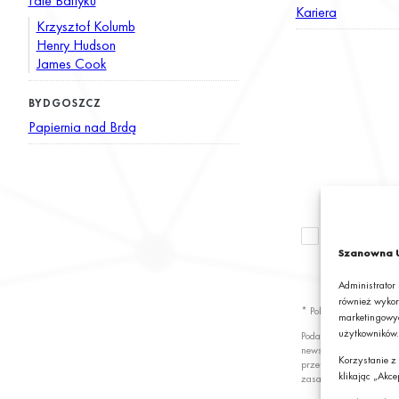
Fale Bałtyku
Kariera
Krzysztof Kolumb
Henry Hudson
James Cook
BYDGOSZCZ
Papiernia nad Brdą
Wyrażam zgod
newslettera z
Szanowna U
S.A.*
Administrator
również wykor
* Pola obowiązkowe
marketingowyc
użytkowników.
Podając swój adres e-
newslettera z informa
Korzystanie z
przetwarzanie przez G
klikając „Akce
zasady przetwarzania 