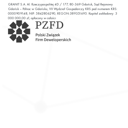
GRANIT S.A. Al. Rzeczypospolitej 4D / 177, 80-369 Gdańsk, Sąd Rejonowy
ul. Chałubińskiego 9
Gdańsk – Północ w Gdańsku, VII Wydział Gospodarczy KRS pod numerem KRS:
0000909148, NIP: 5842806290, REGON:389351695. Kapitał zakładowy: 3
000 000,00 zł, opłacony w całości