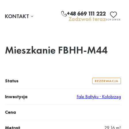
+48 669 111 222
KONTAKT
Zadzwoń teraz
SCHOWEK
Mieszkanie FBHH-M44
Status
REZERWACJA
Inwestycja
Fale Bałtyku · Kołobrzeg
Cena
Metraż
29.16 m²