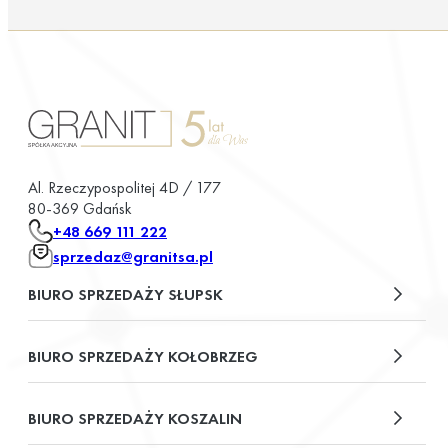
Al. Rzeczypospolitej 4D / 177
80-369 Gdańsk
+48 669 111 222
sprzedaz@granitsa.pl
BIURO SPRZEDAŻY SŁUPSK
plac Władysława Broniewskiego 13/u2
BIURO SPRZEDAŻY KOŁOBRZEG
ul. Św. Wojciecha 6
BIURO SPRZEDAŻY KOSZALIN