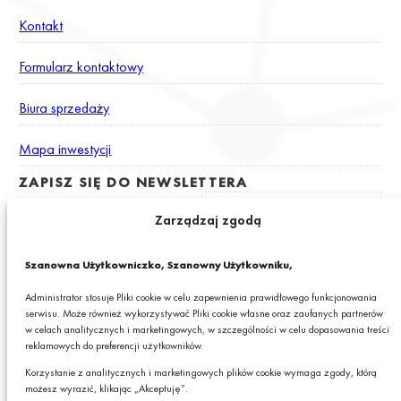
Kontakt
Formularz kontaktowy
Biura sprzedaży
Mapa inwestycji
ZAPISZ SIĘ DO NEWSLETTERA
Zarządzaj zgodą
Wyrażam zgodę na otrzymywanie drogą elektroniczną na podany
Szanowna Użytkowniczko, Szanowny Użytkowniku,
adres e-mail newslettera z informacjami o ciekawych promocjach,
produktach lub usługach GRANIT S.A.*
Administrator stosuje Pliki cookie w celu zapewnienia prawidłowego funkcjonowania
serwisu. Może również wykorzystywać Pliki cookie własne oraz zaufanych partnerów
* Pola obowiązkowe
w celach analitycznych i marketingowych, w szczególności w celu dopasowania treści
reklamowych do preferencji użytkowników.
Podając swój adres e-mail wyrażasz zgodę na otrzymywanie drogą elektroniczną,
na podany adres e-mail, newslettera z informacjami o ciekawych promocjach,
Korzystanie z analitycznych i marketingowych plików cookie wymaga zgody, którą
produktach lub usługach GRANIT S.A. oraz zgodę na przetwarzanie przez GRANIT
możesz wyrazić, klikając „Akceptuję”.
S.A. Twoich danych osobowych w postaci tego adresu e-mail. Szczegółowe zasady