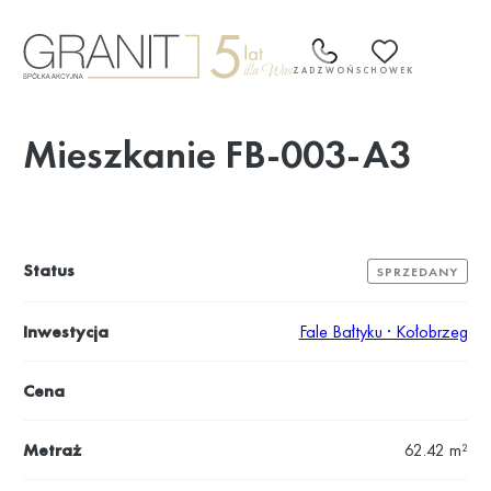
Przejdź
do
treści
ZADZWOŃ
SCHOWEK
Mieszkanie FB-003-A3
Status
SPRZEDANY
Inwestycja
Fale Bałtyku · Kołobrzeg
Cena
Metraż
62.42 m²