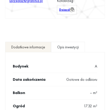
sprzedaz@granitsa.pl
Kołobrzeg
Dojazd
Dodatkowe informacje
Opis inwestycji
Budynek
A
Data zakończenia
Gotowe do odbioru
Balkon
– m²
Ogród
17.32 m²