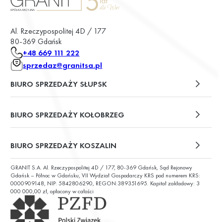
Al. Rzeczypospolitej 4D / 177
80-369 Gdańsk
+48 669 111 222
sprzedaz@granitsa.pl
BIURO SPRZEDAŻY SŁUPSK
plac Władysława Broniewskiego 13/u2
BIURO SPRZEDAŻY KOŁOBRZEG
ul. Św. Wojciecha 6
BIURO SPRZEDAŻY KOSZALIN
GRANIT S.A. Al. Rzeczypospolitej 4D / 177, 80-369 Gdańsk, Sąd Rejonowy
ul. Chałubińskiego 9
Gdańsk – Północ w Gdańsku, VII Wydział Gospodarczy KRS pod numerem KRS:
0000909148, NIP: 5842806290, REGON:389351695. Kapitał zakładowy: 3
000 000,00 zł, opłacony w całości