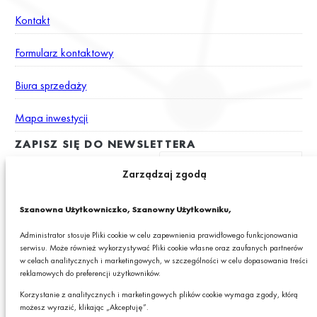
Kontakt
Formularz kontaktowy
Biura sprzedaży
Mapa inwestycji
ZAPISZ SIĘ DO NEWSLETTERA
Zarządzaj zgodą
Wyrażam zgodę na otrzymywanie drogą elektroniczną na podany
Szanowna Użytkowniczko, Szanowny Użytkowniku,
adres e-mail newslettera z informacjami o ciekawych promocjach,
produktach lub usługach GRANIT S.A.*
Administrator stosuje Pliki cookie w celu zapewnienia prawidłowego funkcjonowania
serwisu. Może również wykorzystywać Pliki cookie własne oraz zaufanych partnerów
* Pola obowiązkowe
w celach analitycznych i marketingowych, w szczególności w celu dopasowania treści
reklamowych do preferencji użytkowników.
Podając swój adres e-mail wyrażasz zgodę na otrzymywanie drogą elektroniczną,
na podany adres e-mail, newslettera z informacjami o ciekawych promocjach,
Korzystanie z analitycznych i marketingowych plików cookie wymaga zgody, którą
produktach lub usługach GRANIT S.A. oraz zgodę na przetwarzanie przez GRANIT
możesz wyrazić, klikając „Akceptuję”.
S.A. Twoich danych osobowych w postaci tego adresu e-mail. Szczegółowe zasady