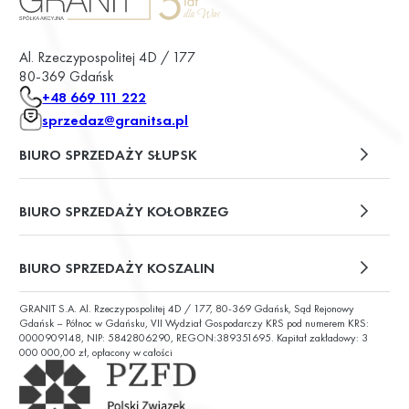
Al. Rzeczypospolitej 4D / 177
80-369 Gdańsk
+48 669 111 222
sprzedaz@granitsa.pl
BIURO SPRZEDAŻY SŁUPSK
plac Władysława Broniewskiego 13/u2
BIURO SPRZEDAŻY KOŁOBRZEG
ul. Św. Wojciecha 6
BIURO SPRZEDAŻY KOSZALIN
GRANIT S.A. Al. Rzeczypospolitej 4D / 177, 80-369 Gdańsk, Sąd Rejonowy
ul. Chałubińskiego 9
Gdańsk – Północ w Gdańsku, VII Wydział Gospodarczy KRS pod numerem KRS:
0000909148, NIP: 5842806290, REGON:389351695. Kapitał zakładowy: 3
000 000,00 zł, opłacony w całości