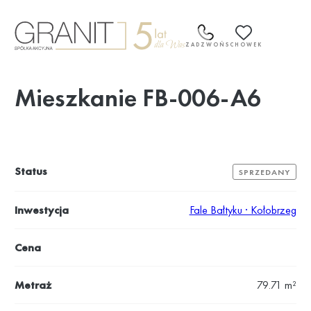
Przejdź
do
treści
ZADZWOŃ
SCHOWEK
Mieszkanie FB-006-A6
Status
SPRZEDANY
Inwestycja
Fale Bałtyku · Kołobrzeg
Cena
Metraż
79.71 m²