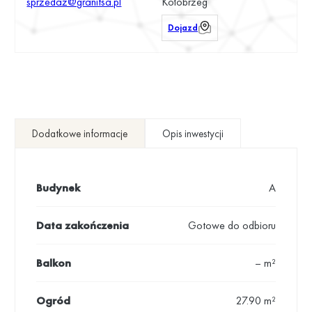
sprzedaz@granitsa.pl
Kołobrzeg
Dojazd
Dodatkowe informacje
Opis inwestycji
Budynek
A
Data zakończenia
Gotowe do odbioru
Balkon
– m²
Ogród
27.90 m²