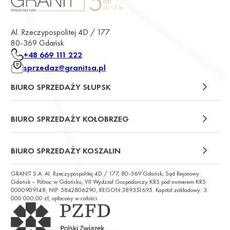
Al. Rzeczypospolitej 4D / 177
80-369 Gdańsk
+48 669 111 222
sprzedaz@granitsa.pl
BIURO SPRZEDAŻY SŁUPSK
plac Władysława Broniewskiego 13/u2
BIURO SPRZEDAŻY KOŁOBRZEG
ul. Św. Wojciecha 6
BIURO SPRZEDAŻY KOSZALIN
GRANIT S.A. Al. Rzeczypospolitej 4D / 177, 80-369 Gdańsk, Sąd Rejonowy
ul. Chałubińskiego 9
Gdańsk – Północ w Gdańsku, VII Wydział Gospodarczy KRS pod numerem KRS:
0000909148, NIP: 5842806290, REGON:389351695. Kapitał zakładowy: 3
000 000,00 zł, opłacony w całości