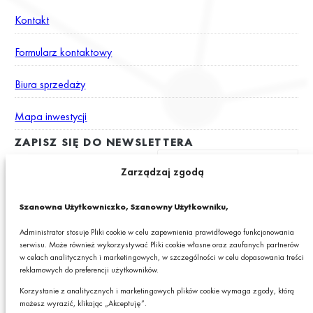
Kontakt
Formularz kontaktowy
Biura sprzedaży
Mapa inwestycji
ZAPISZ SIĘ DO NEWSLETTERA
Zarządzaj zgodą
Wyrażam zgodę na otrzymywanie drogą elektroniczną na podany
Szanowna Użytkowniczko, Szanowny Użytkowniku,
adres e-mail newslettera z informacjami o ciekawych promocjach,
produktach lub usługach GRANIT S.A.*
Administrator stosuje Pliki cookie w celu zapewnienia prawidłowego funkcjonowania
serwisu. Może również wykorzystywać Pliki cookie własne oraz zaufanych partnerów
* Pola obowiązkowe
w celach analitycznych i marketingowych, w szczególności w celu dopasowania treści
reklamowych do preferencji użytkowników.
Podając swój adres e-mail wyrażasz zgodę na otrzymywanie drogą elektroniczną,
na podany adres e-mail, newslettera z informacjami o ciekawych promocjach,
Korzystanie z analitycznych i marketingowych plików cookie wymaga zgody, którą
produktach lub usługach GRANIT S.A. oraz zgodę na przetwarzanie przez GRANIT
możesz wyrazić, klikając „Akceptuję”.
S.A. Twoich danych osobowych w postaci tego adresu e-mail. Szczegółowe zasady