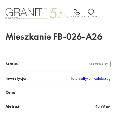
Przejdź
do
treści
ZADZWOŃ
SCHOWEK
Mieszkanie FB-026-A26
Status
SPRZEDANY
Inwestycja
Fale Bałtyku · Kołobrzeg
Cena
Metraż
40.98 m²