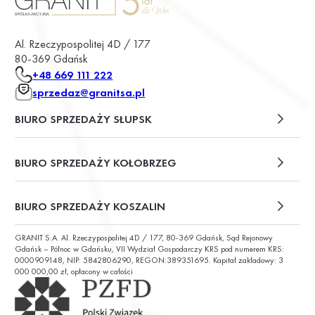
Al. Rzeczypospolitej 4D / 177
80-369 Gdańsk
+48 669 111 222
sprzedaz@granitsa.pl
BIURO SPRZEDAŻY SŁUPSK
plac Władysława Broniewskiego 13/u2
BIURO SPRZEDAŻY KOŁOBRZEG
ul. Św. Wojciecha 6
BIURO SPRZEDAŻY KOSZALIN
GRANIT S.A. Al. Rzeczypospolitej 4D / 177, 80-369 Gdańsk, Sąd Rejonowy
ul. Chałubińskiego 9
Gdańsk – Północ w Gdańsku, VII Wydział Gospodarczy KRS pod numerem KRS:
0000909148, NIP: 5842806290, REGON:389351695. Kapitał zakładowy: 3
000 000,00 zł, opłacony w całości