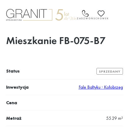
Przejdź
do
treści
ZADZWOŃ
SCHOWEK
Mieszkanie FB-075-B7
Status
SPRZEDANY
Inwestycja
Fale Bałtyku · Kołobrzeg
Cena
Metraż
55.29 m²