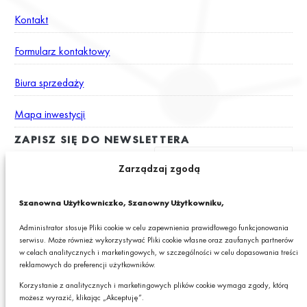
Kontakt
Formularz kontaktowy
Biura sprzedaży
Mapa inwestycji
ZAPISZ SIĘ DO NEWSLETTERA
Zarządzaj zgodą
Wyrażam zgodę na otrzymywanie drogą elektroniczną na podany
Szanowna Użytkowniczko, Szanowny Użytkowniku,
adres e-mail newslettera z informacjami o ciekawych promocjach,
produktach lub usługach GRANIT S.A.*
Administrator stosuje Pliki cookie w celu zapewnienia prawidłowego funkcjonowania
serwisu. Może również wykorzystywać Pliki cookie własne oraz zaufanych partnerów
* Pola obowiązkowe
w celach analitycznych i marketingowych, w szczególności w celu dopasowania treści
reklamowych do preferencji użytkowników.
Podając swój adres e-mail wyrażasz zgodę na otrzymywanie drogą elektroniczną,
na podany adres e-mail, newslettera z informacjami o ciekawych promocjach,
Korzystanie z analitycznych i marketingowych plików cookie wymaga zgody, którą
produktach lub usługach GRANIT S.A. oraz zgodę na przetwarzanie przez GRANIT
możesz wyrazić, klikając „Akceptuję”.
S.A. Twoich danych osobowych w postaci tego adresu e-mail. Szczegółowe zasady