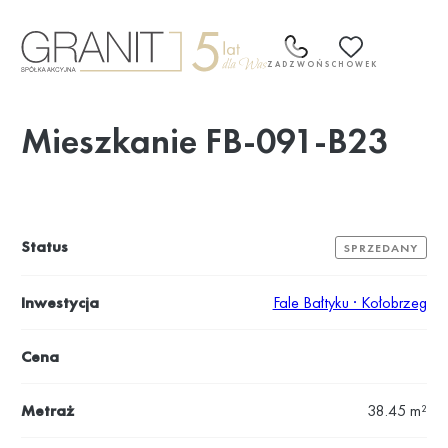
Przejdź
do
treści
ZADZWOŃ
SCHOWEK
Mieszkanie FB-091-B23
Status
SPRZEDANY
Inwestycja
Fale Bałtyku · Kołobrzeg
Cena
Metraż
38.45 m²