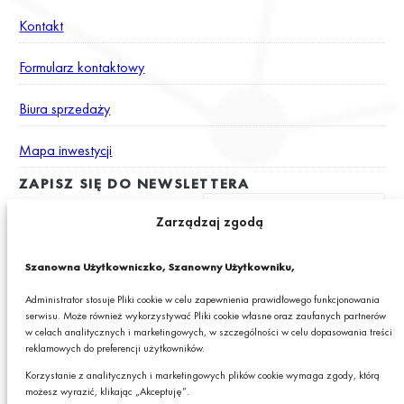
Kontakt
Formularz kontaktowy
Biura sprzedaży
Mapa inwestycji
ZAPISZ SIĘ DO NEWSLETTERA
Zarządzaj zgodą
Wyrażam zgodę na otrzymywanie drogą elektroniczną na podany
Szanowna Użytkowniczko, Szanowny Użytkowniku,
adres e-mail newslettera z informacjami o ciekawych promocjach,
produktach lub usługach GRANIT S.A.*
Administrator stosuje Pliki cookie w celu zapewnienia prawidłowego funkcjonowania
serwisu. Może również wykorzystywać Pliki cookie własne oraz zaufanych partnerów
* Pola obowiązkowe
w celach analitycznych i marketingowych, w szczególności w celu dopasowania treści
reklamowych do preferencji użytkowników.
Podając swój adres e-mail wyrażasz zgodę na otrzymywanie drogą elektroniczną,
na podany adres e-mail, newslettera z informacjami o ciekawych promocjach,
Korzystanie z analitycznych i marketingowych plików cookie wymaga zgody, którą
produktach lub usługach GRANIT S.A. oraz zgodę na przetwarzanie przez GRANIT
możesz wyrazić, klikając „Akceptuję”.
S.A. Twoich danych osobowych w postaci tego adresu e-mail. Szczegółowe zasady