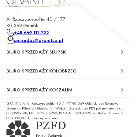
Al. Rzeczypospolitej 4D / 177
80-369 Gdańsk
+48 669 111 222
sprzedaz@granitsa.pl
BIURO SPRZEDAŻY SŁUPSK
plac Władysława Broniewskiego 13/u2
BIURO SPRZEDAŻY KOŁOBRZEG
ul. Św. Wojciecha 6
BIURO SPRZEDAŻY KOSZALIN
GRANIT S.A. Al. Rzeczypospolitej 4D / 177, 80-369 Gdańsk, Sąd Rejonowy
ul. Chałubińskiego 9
Gdańsk – Północ w Gdańsku, VII Wydział Gospodarczy KRS pod numerem KRS:
0000909148, NIP: 5842806290, REGON:389351695. Kapitał zakładowy: 3
000 000,00 zł, opłacony w całości