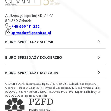
Al. Rzeczypospolitej 4D / 177
80-369 Gdańsk
+48 669 111 222
sprzedaz@granitsa.pl
BIURO SPRZEDAŻY SŁUPSK
plac Władysława Broniewskiego 13/u2
BIURO SPRZEDAŻY KOŁOBRZEG
ul. Św. Wojciecha 6
BIURO SPRZEDAŻY KOSZALIN
GRANIT S.A. Al. Rzeczypospolitej 4D / 177, 80-369 Gdańsk, Sąd Rejonowy
ul. Chałubińskiego 9
Gdańsk – Północ w Gdańsku, VII Wydział Gospodarczy KRS pod numerem KRS:
0000909148, NIP: 5842806290, REGON:389351695. Kapitał zakładowy: 3
000 000,00 zł, opłacony w całości