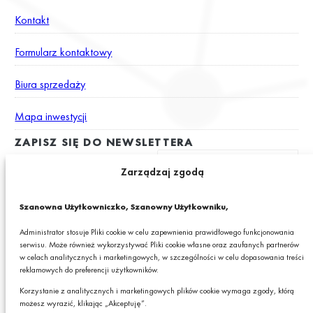
Kontakt
Formularz kontaktowy
Biura sprzedaży
Mapa inwestycji
ZAPISZ SIĘ DO NEWSLETTERA
Zarządzaj zgodą
Wyrażam zgodę na otrzymywanie drogą elektroniczną na podany
Szanowna Użytkowniczko, Szanowny Użytkowniku,
adres e-mail newslettera z informacjami o ciekawych promocjach,
produktach lub usługach GRANIT S.A.*
Administrator stosuje Pliki cookie w celu zapewnienia prawidłowego funkcjonowania
serwisu. Może również wykorzystywać Pliki cookie własne oraz zaufanych partnerów
* Pola obowiązkowe
w celach analitycznych i marketingowych, w szczególności w celu dopasowania treści
reklamowych do preferencji użytkowników.
Podając swój adres e-mail wyrażasz zgodę na otrzymywanie drogą elektroniczną,
na podany adres e-mail, newslettera z informacjami o ciekawych promocjach,
Korzystanie z analitycznych i marketingowych plików cookie wymaga zgody, którą
produktach lub usługach GRANIT S.A. oraz zgodę na przetwarzanie przez GRANIT
możesz wyrazić, klikając „Akceptuję”.
S.A. Twoich danych osobowych w postaci tego adresu e-mail. Szczegółowe zasady