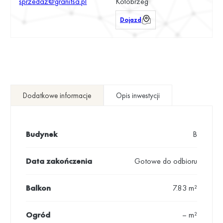
sprzedaz@granitsa.pl
Kołobrzeg
Dojazd
Dodatkowe informacje
Opis inwestycji
Budynek
B
Data zakończenia
Gotowe do odbioru
Balkon
7.83 m²
Ogród
– m²