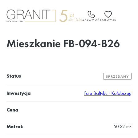
Przejdź
do
treści
ZADZWOŃ
SCHOWEK
Mieszkanie FB-094-B26
Status
SPRZEDANY
Inwestycja
Fale Bałtyku · Kołobrzeg
Cena
Metraż
50.32 m²