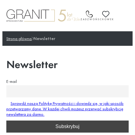
Przejdź
do
treści
ZADZWOŃ
SCHOWEK
Strona główna
Newsletter
Newsletter
E-mail
Sprawdź naszą Politykę Prywatności i dowiedz się, w jaki sposób
przetwarzamy dane. W każdej chwili możesz przerwać subskrybcję
newslettera za darmo.