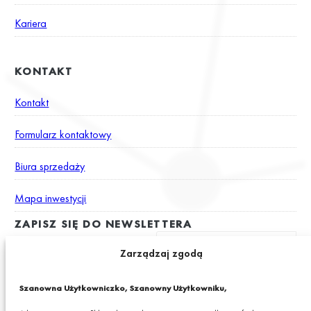
Kariera
KONTAKT
Kontakt
Formularz kontaktowy
Biura sprzedaży
Mapa inwestycji
ZAPISZ SIĘ DO NEWSLETTERA
Zarządzaj zgodą
Wyrażam zgodę na otrzymywanie drogą elektroniczną na podany
Szanowna Użytkowniczko, Szanowny Użytkowniku,
adres e-mail newslettera z informacjami o ciekawych promocjach,
produktach lub usługach GRANIT S.A.*