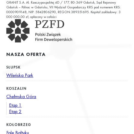
GRANIT S.A. Al. Rzeczypospolitej 4D / 177, 80-369 Gdańsk, Sąd Rejonowy
ul. Chałubińskiego 9
Gdańsk – Północ w Gdańsku, VII Wydział Gospodarczy KRS pod numerem KRS:
0000909148, NIP: 5842806290, REGON:389351695. Kapitał zakładowy: 3
000 000,00 zł, opłacony w całości
NASZA OFERTA
SŁUPSK
Wileńska Park
KOSZALIN
Chełmska Góra
Etap 1
Etap 2
KOŁOBRZEG
Fale Bałtyku