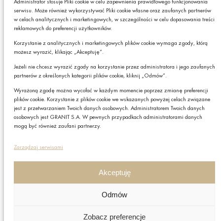
Administrator stosuje Pliki cookie w celu zapewnienia prawidłowego funkcjonowania
serwisu. Może również wykorzystywać Pliki cookie własne oraz zaufanych partnerów
* Pola obowiązkowe
w celach analitycznych i marketingowych, w szczególności w celu dopasowania treści
reklamowych do preferencji użytkowników.
Podając swój adres e-mail wyrażasz zgodę na otrzymywanie drogą elektroniczną,
na podany adres e-mail, newslettera z informacjami o ciekawych promocjach,
Korzystanie z analitycznych i marketingowych plików cookie wymaga zgody, którą
produktach lub usługach GRANIT S.A. oraz zgodę na przetwarzanie przez GRANIT
możesz wyrazić, klikając „Akceptuję”.
S.A. Twoich danych osobowych w postaci tego adresu e-mail. Szczegółowe zasady
przetwarzania danych sprawdzisz w naszej „
Polityce Prywatności
”.
Jeżeli nie chcesz wyrazić zgody na korzystanie przez administratora i jego zaufanych
W każdej chwili możesz zrezygnować z subskrybcji.
partnerów z określonych kategorii plików cookie, kliknij „Odmów”.
Wyrażoną zgodę można wycofać w każdym momencie poprzez zmianę preferencji
Czy chcesz,
plików cookie. Korzystanie z plików cookie we wskazanych powyżej celach związane
Zapisz
żebyśmy do Ciebie
jest z przetwarzaniem Twoich danych osobowych. Administratorem Twoich danych
oddzwonili?
osobowych jest GRANIT S.A. W pewnych przypadkach administratorami danych
mogą być również zaufani partnerzy.
TAK
Polityka prywatności
Zarządzaj serwisami
Polityka plików cookies
Nota prawna
Akceptuję
Grupa GRANIT
Odmów
Nota prawna
Zobacz preferencje
Copyright © GRANIT S.A. Wszystkie prawa zastrzeżone.