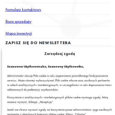
Formularz kontaktowy
Biura sprzedaży
Mapa inwestycji
ZAPISZ SIĘ DO NEWSLETTERA
Zarządzaj zgodą
Wyrażam zgodę na otrzymywanie drogą elektroniczną na podany
Szanowna Użytkowniczko, Szanowny Użytkowniku,
adres e-mail newslettera z informacjami o ciekawych promocjach,
produktach lub usługach GRANIT S.A.*
Administrator stosuje Pliki cookie w celu zapewnienia prawidłowego funkcjonowania
serwisu. Może również wykorzystywać Pliki cookie własne oraz zaufanych partnerów
* Pola obowiązkowe
w celach analitycznych i marketingowych, w szczególności w celu dopasowania treści
reklamowych do preferencji użytkowników.
Podając swój adres e-mail wyrażasz zgodę na otrzymywanie drogą elektroniczną,
na podany adres e-mail, newslettera z informacjami o ciekawych promocjach,
Korzystanie z analitycznych i marketingowych plików cookie wymaga zgody, którą
produktach lub usługach GRANIT S.A. oraz zgodę na przetwarzanie przez GRANIT
możesz wyrazić, klikając „Akceptuję”.
S.A. Twoich danych osobowych w postaci tego adresu e-mail. Szczegółowe zasady
przetwarzania danych sprawdzisz w naszej „
Polityce Prywatności
”.
Jeżeli nie chcesz wyrazić zgody na korzystanie przez administratora i jego zaufanych
W każdej chwili możesz zrezygnować z subskrybcji.
partnerów z określonych kategorii plików cookie, kliknij „Odmów”.