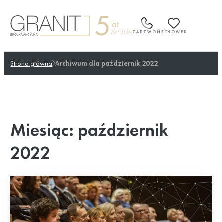
Przejdź
do
treści
ZADZWOŃ
SCHOWEK
Strona główna
Archiwum dla październik 2022
Miesiąc:
październik
2022