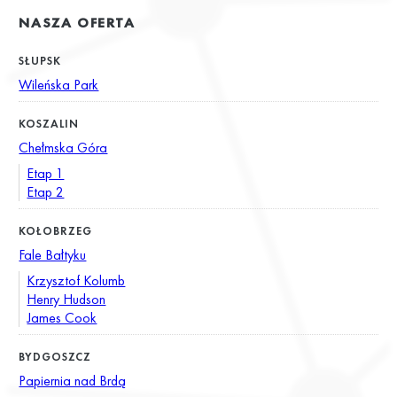
NASZA OFERTA
SŁUPSK
Wileńska Park
KOSZALIN
Chełmska Góra
Etap 1
Etap 2
KOŁOBRZEG
Fale Bałtyku
Krzysztof Kolumb
Henry Hudson
James Cook
BYDGOSZCZ
Papiernia nad Brdą