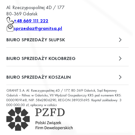
Al. Rzeczypospolitej 4D / 177
80-369 Gdańsk
+48 669 111 222
sprzedaz@granitsa.pl
BIURO SPRZEDAŻY SŁUPSK
plac Władysława Broniewskiego 13/u2
BIURO SPRZEDAŻY KOŁOBRZEG
ul. Św. Wojciecha 6
BIURO SPRZEDAŻY KOSZALIN
GRANIT S.A. Al. Rzeczypospolitej 4D / 177, 80-369 Gdańsk, Sąd Rejonowy
ul. Chałubińskiego 9
Gdańsk – Północ w Gdańsku, VII Wydział Gospodarczy KRS pod numerem KRS:
0000909148, NIP: 5842806290, REGON:389351695. Kapitał zakładowy: 3
000 000,00 zł, opłacony w całości