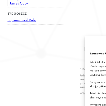
James Cook
BYDGOSZCZ
Papiernia nad Brdą
Wyrażam zgod
newslettera z
Szanowna U
S.A.*
Administrator
również wykor
* Pola obowiązkowe
marketingowyc
użytkowników.
Podając swój adres e-
newslettera z informa
Korzystanie z
przetwarzanie przez G
klikając „Akce
zasady przetwarzania 
Jeżeli nie ch
W każdej chwili możes
określonych ka
Wyrażoną zgo