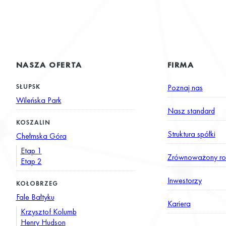
NASZA OFERTA
FIRMA
SŁUPSK
Poznaj nas
Wileńska Park
Nasz standard
KOSZALIN
Struktura spółki
Chełmska Góra
Etap 1
Zrównoważony ro
Etap 2
Inwestorzy
KOŁOBRZEG
Fale Bałtyku
Kariera
Krzysztof Kolumb
Henry Hudson