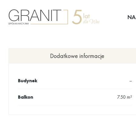
Przejdź
do
NA
treści
Dodatkowe informacje
Budynek
–
Balkon
7.50 m²