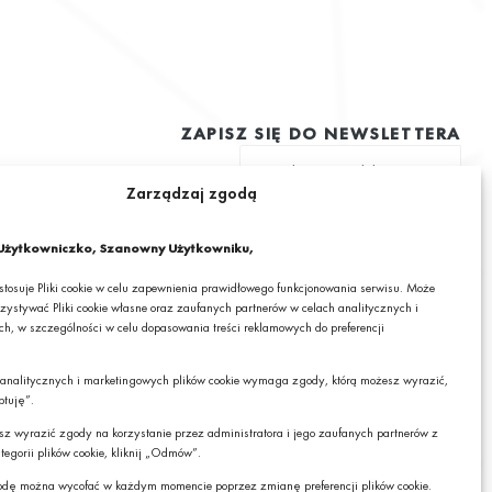
ZAPISZ SIĘ DO NEWSLETTERA
Zarządzaj zgodą
ę na otrzymywanie drogą elektroniczną na podany adres e-mail
 informacjami o ciekawych promocjach, produktach lub usługach GRANIT
żytkowniczko, Szanowny Użytkowniku,
 stosuje Pliki cookie w celu zapewnienia prawidłowego funkcjonowania serwisu. Może
zystywać Pliki cookie własne oraz zaufanych partnerów w celach analitycznych i
h, w szczególności w celu dopasowania treści reklamowych do preferencji
mail wyrażasz zgodę na otrzymywanie drogą elektroniczną, na podany adres e-mail,
cjami o ciekawych promocjach, produktach lub usługach GRANIT S.A. oraz zgodę na
 analitycznych i marketingowych plików cookie wymaga zgody, którą możesz wyrazić,
RANIT S.A. Twoich danych osobowych w postaci tego adresu e-mail. Szczegółowe
Czy chcesz,
ptuję”.
danych sprawdzisz w naszej „
Polityce Prywatności
”.
żebyśmy do Ciebie
oddzwonili?
cesz wyrazić zgody na korzystanie przez administratora i jego zaufanych partnerów z
z zrezygnować z subskrybcji.
tegorii plików cookie, kliknij „Odmów”.
TAK
dę można wycofać w każdym momencie poprzez zmianę preferencji plików cookie.