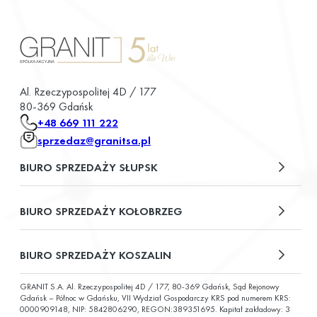
Al. Rzeczypospolitej 4D / 177
80-369 Gdańsk
+48 669 111 222
sprzedaz@granitsa.pl
BIURO SPRZEDAŻY SŁUPSK
plac Władysława Broniewskiego 13/u2
BIURO SPRZEDAŻY KOŁOBRZEG
ul. Św. Wojciecha 6
BIURO SPRZEDAŻY KOSZALIN
GRANIT S.A. Al. Rzeczypospolitej 4D / 177, 80-369 Gdańsk, Sąd Rejonowy
ul. Chałubińskiego 9
Gdańsk – Północ w Gdańsku, VII Wydział Gospodarczy KRS pod numerem KRS:
0000909148, NIP: 5842806290, REGON:389351695. Kapitał zakładowy: 3