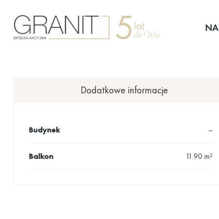
Przejdź
do
NA
treści
Dodatkowe informacje
Budynek
–
Balkon
11.90 m²