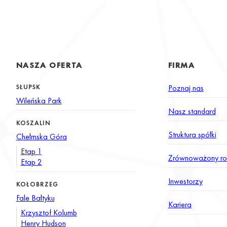
NASZA OFERTA
FIRMA
SŁUPSK
Poznaj nas
Wileńska Park
Nasz standard
KOSZALIN
Struktura spółki
Chełmska Góra
Etap 1
Zrównoważony ro
Etap 2
Inwestorzy
KOŁOBRZEG
Fale Bałtyku
Kariera
Krzysztof Kolumb
Henry Hudson