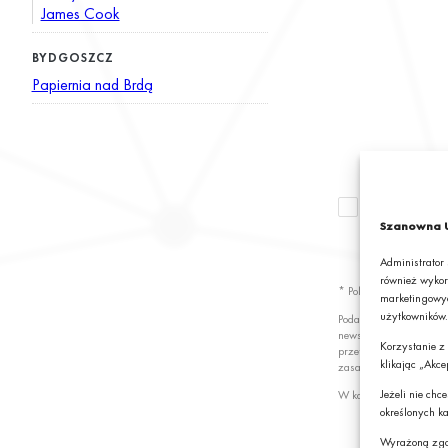
James Cook
BYDGOSZCZ
Papiernia nad Brdą
Wyrażam zgod
newslettera z
Szanowna U
S.A.*
Administrator
również wykor
* Pola obowiązkowe
marketingowyc
użytkowników.
Podając swój adres e-
newslettera z informa
Korzystanie z
przetwarzanie przez G
klikając „Akce
zasady przetwarzania 
Jeżeli nie ch
W każdej chwili możes
określonych ka
Wyrażoną zgo