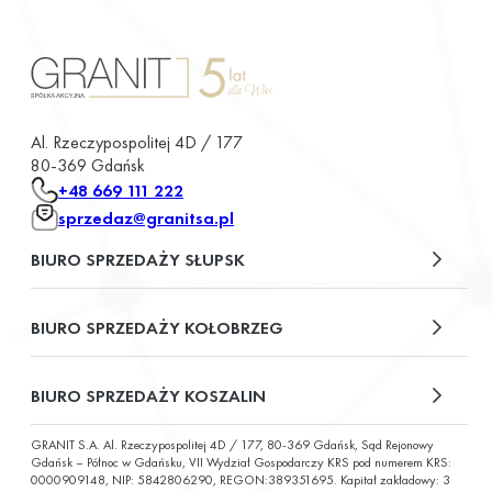
Al. Rzeczypospolitej 4D / 177
80-369 Gdańsk
+48 669 111 222
sprzedaz@granitsa.pl
BIURO SPRZEDAŻY SŁUPSK
plac Władysława Broniewskiego 13/u2
BIURO SPRZEDAŻY KOŁOBRZEG
ul. Św. Wojciecha 6
BIURO SPRZEDAŻY KOSZALIN
GRANIT S.A. Al. Rzeczypospolitej 4D / 177, 80-369 Gdańsk, Sąd Rejonowy
ul. Chałubińskiego 9
Gdańsk – Północ w Gdańsku, VII Wydział Gospodarczy KRS pod numerem KRS:
0000909148, NIP: 5842806290, REGON:389351695. Kapitał zakładowy: 3