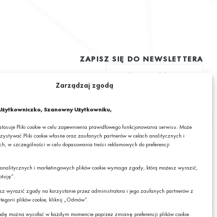
ZAPISZ SIĘ DO NEWSLETTERA
Zarządzaj zgodą
ę na otrzymywanie drogą elektroniczną na podany adres e-mail
 informacjami o ciekawych promocjach, produktach lub usługach GRANIT
żytkowniczko, Szanowny Użytkowniku,
 stosuje Pliki cookie w celu zapewnienia prawidłowego funkcjonowania serwisu. Może
zystywać Pliki cookie własne oraz zaufanych partnerów w celach analitycznych i
h, w szczególności w celu dopasowania treści reklamowych do preferencji
mail wyrażasz zgodę na otrzymywanie drogą elektroniczną, na podany adres e-mail,
cjami o ciekawych promocjach, produktach lub usługach GRANIT S.A. oraz zgodę na
 analitycznych i marketingowych plików cookie wymaga zgody, którą możesz wyrazić,
RANIT S.A. Twoich danych osobowych w postaci tego adresu e-mail. Szczegółowe
Czy chcesz,
ptuję”.
danych sprawdzisz w naszej „
Polityce Prywatności
”.
żebyśmy do Ciebie
oddzwonili?
cesz wyrazić zgody na korzystanie przez administratora i jego zaufanych partnerów z
z zrezygnować z subskrybcji.
tegorii plików cookie, kliknij „Odmów”.
TAK
dę można wycofać w każdym momencie poprzez zmianę preferencji plików cookie.