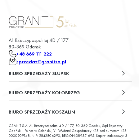
Al. Rzeczypospolitej 4D / 177
80-369 Gdańsk
+48 669 111 222
sprzedaz@granitsa.pl
BIURO SPRZEDAŻY SŁUPSK
plac Władysława Broniewskiego 13/u2
BIURO SPRZEDAŻY KOŁOBRZEG
ul. Św. Wojciecha 6
BIURO SPRZEDAŻY KOSZALIN
GRANIT S.A. Al. Rzeczypospolitej 4D / 177, 80-369 Gdańsk, Sąd Rejonowy
ul. Chałubińskiego 9
Gdańsk – Północ w Gdańsku, VII Wydział Gospodarczy KRS pod numerem KRS:
0000909148, NIP: 5842806290, REGON:389351695. Kapitał zakładowy: 3