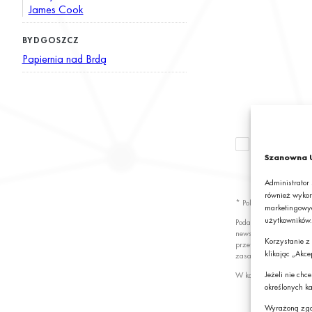
James Cook
BYDGOSZCZ
Papiernia nad Brdą
Wyrażam zgod
newslettera z
Szanowna U
S.A.*
Administrator
również wykor
* Pola obowiązkowe
marketingowyc
użytkowników.
Podając swój adres e-
newslettera z informa
Korzystanie z
przetwarzanie przez G
klikając „Akce
zasady przetwarzania 
Jeżeli nie ch
W każdej chwili możes
określonych ka
Wyrażoną zgo