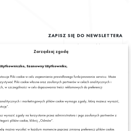
ZAPISZ SIĘ DO NEWSLETTERA
Zarządzaj zgodą
ę na otrzymywanie drogą elektroniczną na podany adres e-mail
 informacjami o ciekawych promocjach, produktach lub usługach GRANIT
żytkowniczko, Szanowny Użytkowniku,
 stosuje Pliki cookie w celu zapewnienia prawidłowego funkcjonowania serwisu. Może
zystywać Pliki cookie własne oraz zaufanych partnerów w celach analitycznych i
h, w szczególności w celu dopasowania treści reklamowych do preferencji
mail wyrażasz zgodę na otrzymywanie drogą elektroniczną, na podany adres e-mail,
cjami o ciekawych promocjach, produktach lub usługach GRANIT S.A. oraz zgodę na
 analitycznych i marketingowych plików cookie wymaga zgody, którą możesz wyrazić,
RANIT S.A. Twoich danych osobowych w postaci tego adresu e-mail. Szczegółowe
Czy chcesz,
ptuję”.
danych sprawdzisz w naszej „
Polityce Prywatności
”.
żebyśmy do Ciebie
oddzwonili?
cesz wyrazić zgody na korzystanie przez administratora i jego zaufanych partnerów z
z zrezygnować z subskrybcji.
tegorii plików cookie, kliknij „Odmów”.
TAK
dę można wycofać w każdym momencie poprzez zmianę preferencji plików cookie.