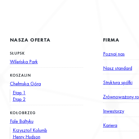
NASZA OFERTA
FIRMA
SŁUPSK
Poznaj nas
Wileńska Park
Nasz standard
KOSZALIN
Struktura spółki
Chełmska Góra
Etap 1
Zrównoważony ro
Etap 2
Inwestorzy
KOŁOBRZEG
Fale Bałtyku
Kariera
Krzysztof Kolumb
Henry Hudson