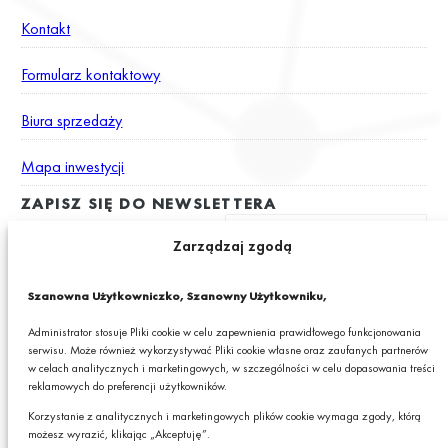
Kontakt
Formularz kontaktowy
Biura sprzedaży
Mapa inwestycji
ZAPISZ SIĘ DO NEWSLETTERA
Zarządzaj zgodą
Wyrażam zgodę na otrzymywanie drogą elektroniczną na podany
Szanowna Użytkowniczko, Szanowny Użytkowniku,
adres e-mail newslettera z informacjami o ciekawych promocjach,
produktach lub usługach GRANIT S.A.*
Administrator stosuje Pliki cookie w celu zapewnienia prawidłowego funkcjonowania
serwisu. Może również wykorzystywać Pliki cookie własne oraz zaufanych partnerów
* Pola obowiązkowe
w celach analitycznych i marketingowych, w szczególności w celu dopasowania treści
reklamowych do preferencji użytkowników.
Podając swój adres e-mail wyrażasz zgodę na otrzymywanie drogą elektroniczną,
na podany adres e-mail, newslettera z informacjami o ciekawych promocjach,
Korzystanie z analitycznych i marketingowych plików cookie wymaga zgody, którą
produktach lub usługach GRANIT S.A. oraz zgodę na przetwarzanie przez GRANIT
możesz wyrazić, klikając „Akceptuję”.
S.A. Twoich danych osobowych w postaci tego adresu e-mail. Szczegółowe zasady