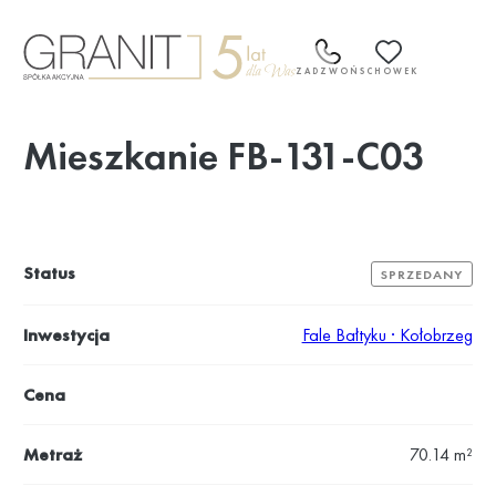
Przejdź
do
treści
ZADZWOŃ
SCHOWEK
Mieszkanie FB-131-C03
Status
SPRZEDANY
Inwestycja
Fale Bałtyku · Kołobrzeg
Cena
Metraż
70.14 m²