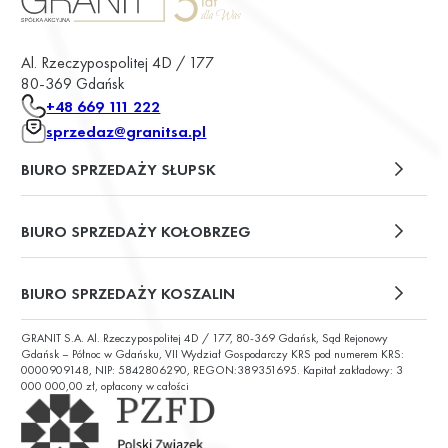
Al. Rzeczypospolitej 4D / 177
80-369 Gdańsk
+48 669 111 222
sprzedaz@granitsa.pl
BIURO SPRZEDAŻY SŁUPSK
plac Władysława Broniewskiego 13/u2
BIURO SPRZEDAŻY KOŁOBRZEG
ul. Św. Wojciecha 6
BIURO SPRZEDAŻY KOSZALIN
GRANIT S.A. Al. Rzeczypospolitej 4D / 177, 80-369 Gdańsk, Sąd Rejonowy
ul. Chałubińskiego 9
Gdańsk – Północ w Gdańsku, VII Wydział Gospodarczy KRS pod numerem KRS:
0000909148, NIP: 5842806290, REGON:389351695. Kapitał zakładowy: 3
000 000,00 zł, opłacony w całości