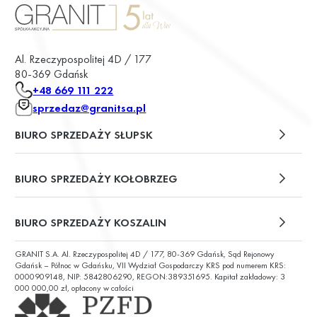
Al. Rzeczypospolitej 4D / 177
80-369 Gdańsk
+48 669 111 222
sprzedaz@granitsa.pl
BIURO SPRZEDAŻY SŁUPSK
plac Władysława Broniewskiego 13/u2
BIURO SPRZEDAŻY KOŁOBRZEG
ul. Św. Wojciecha 6
BIURO SPRZEDAŻY KOSZALIN
GRANIT S.A. Al. Rzeczypospolitej 4D / 177, 80-369 Gdańsk, Sąd Rejonowy
ul. Chałubińskiego 9
Gdańsk – Północ w Gdańsku, VII Wydział Gospodarczy KRS pod numerem KRS:
0000909148, NIP: 5842806290, REGON:389351695. Kapitał zakładowy: 3
000 000,00 zł, opłacony w całości