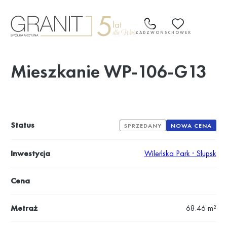
Przejdź
do
treści
ZADZWOŃ
SCHOWEK
Mieszkanie WP-106-G13
Status
SPRZEDANY
NOWA CENA
Inwestycja
Wileńska Park · Słupsk
Cena
Metraż
68.46 m²