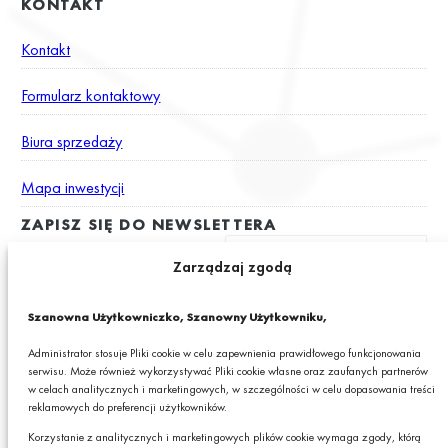
KONTAKT
Kontakt
Formularz kontaktowy
Biura sprzedaży
Mapa inwestycji
ZAPISZ SIĘ DO NEWSLETTERA
Zarządzaj zgodą
Wyrażam zgodę na otrzymywanie drogą elektroniczną na podany
Szanowna Użytkowniczko, Szanowny Użytkowniku,
adres e-mail newslettera z informacjami o ciekawych promocjach,
produktach lub usługach GRANIT S.A.*
Administrator stosuje Pliki cookie w celu zapewnienia prawidłowego funkcjonowania
serwisu. Może również wykorzystywać Pliki cookie własne oraz zaufanych partnerów
* Pola obowiązkowe
w celach analitycznych i marketingowych, w szczególności w celu dopasowania treści
reklamowych do preferencji użytkowników.
Podając swój adres e-mail wyrażasz zgodę na otrzymywanie drogą elektroniczną,
na podany adres e-mail, newslettera z informacjami o ciekawych promocjach,
Korzystanie z analitycznych i marketingowych plików cookie wymaga zgody, którą
produktach lub usługach GRANIT S.A. oraz zgodę na przetwarzanie przez GRANIT