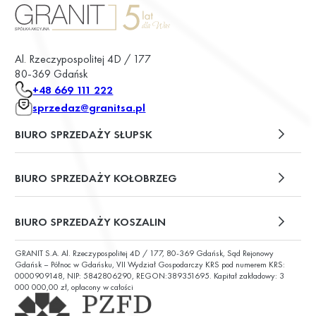
Al. Rzeczypospolitej 4D / 177
80-369 Gdańsk
+48 669 111 222
sprzedaz@granitsa.pl
BIURO SPRZEDAŻY SŁUPSK
plac Władysława Broniewskiego 13/u2
BIURO SPRZEDAŻY KOŁOBRZEG
ul. Św. Wojciecha 6
BIURO SPRZEDAŻY KOSZALIN
GRANIT S.A. Al. Rzeczypospolitej 4D / 177, 80-369 Gdańsk, Sąd Rejonowy
ul. Chałubińskiego 9
Gdańsk – Północ w Gdańsku, VII Wydział Gospodarczy KRS pod numerem KRS:
0000909148, NIP: 5842806290, REGON:389351695. Kapitał zakładowy: 3
000 000,00 zł, opłacony w całości