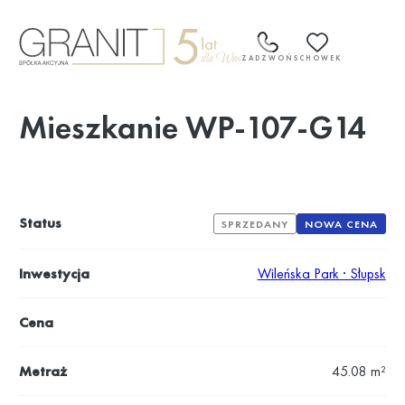
Przejdź
do
treści
ZADZWOŃ
SCHOWEK
Mieszkanie WP-107-G14
Status
SPRZEDANY
NOWA CENA
Inwestycja
Wileńska Park · Słupsk
Cena
Metraż
45.08 m²