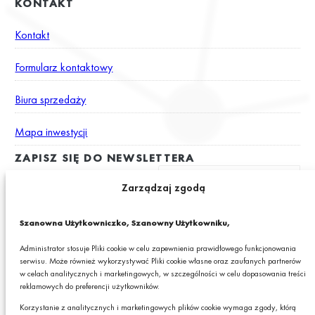
KONTAKT
Kontakt
Formularz kontaktowy
Biura sprzedaży
Mapa inwestycji
ZAPISZ SIĘ DO NEWSLETTERA
Zarządzaj zgodą
Wyrażam zgodę na otrzymywanie drogą elektroniczną na podany
Szanowna Użytkowniczko, Szanowny Użytkowniku,
adres e-mail newslettera z informacjami o ciekawych promocjach,
produktach lub usługach GRANIT S.A.*
Administrator stosuje Pliki cookie w celu zapewnienia prawidłowego funkcjonowania
serwisu. Może również wykorzystywać Pliki cookie własne oraz zaufanych partnerów
* Pola obowiązkowe
w celach analitycznych i marketingowych, w szczególności w celu dopasowania treści
reklamowych do preferencji użytkowników.
Podając swój adres e-mail wyrażasz zgodę na otrzymywanie drogą elektroniczną,
na podany adres e-mail, newslettera z informacjami o ciekawych promocjach,
Korzystanie z analitycznych i marketingowych plików cookie wymaga zgody, którą
produktach lub usługach GRANIT S.A. oraz zgodę na przetwarzanie przez GRANIT