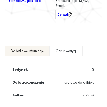
sprzedaz@granitsa.pl
Broniewskiego 13/u2,
Słupsk
Dojazd
Dodatkowe informacje
Opis inwestycji
Budynek
G
Data zakończenia
Gotowe do odbioru
Balkon
4.78 m²