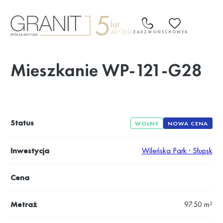
Przejdź
do
treści
ZADZWOŃ
SCHOWEK
Mieszkanie WP-121-G28
Status
WOLNY
NOWA CENA
Inwestycja
Wileńska Park · Słupsk
Cena
Metraż
97.50 m²