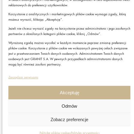
reklamowych do preferencji użytkowników.
Podając swój adres e-mail wyrażasz zgodę na otrzymywanie drogą elektroniczną,
na podany adres e-mail, newslettera z informacjami o ciekawych promocjach,
Korzystanie z analitycznych i marketingowych plików cookie wymaga zgody, którą
produktach lub usługach GRANIT S.A. oraz zgodę na przetwarzanie przez GRANIT
możesz wyrazić, klikając „Akceptuję”.
S.A. Twoich danych osobowych w postaci tego adresu e-mail. Szczegółowe zasady
przetwarzania danych sprawdzisz w naszej „
Polityce Prywatności
”.
Jeżeli nie chcesz wyrazić zgody na korzystanie przez administratora i jego zaufanych
Czy chcesz,
W każdej chwili możesz zrezygnować z subskrybcji.
partnerów z określonych kategorii plików cookie, kliknij „Odmów”.
żebyśmy do Ciebie
Wyrażoną zgodę można wycofać w każdym momencie poprzez zmianę preferencji
oddzwonili?
plików cookie. Korzystanie z plików cookie we wskazanych powyżej celach związane
Zapisz
jest z przetwarzaniem Twoich danych osobowych. Administratorem Twoich danych
TAK
osobowych jest GRANIT S.A. W pewnych przypadkach administratorami danych
mogą być również zaufani partnerzy.
Polityka prywatności
Zarządzaj serwisami
Polityka plików cookies
Nota prawna
Akceptuję
Grupa GRANIT
Odmów
Nota prawna
Zobacz preferencje
Copyright © GRANIT S.A. Wszystkie prawa zastrzeżone.
Informacje zawarte na niniejszej stronie internetowej nie
stanowią oferty rozumieniu przepisów art. 66 § 1
Polityka plików cookies
Polityka prywatności