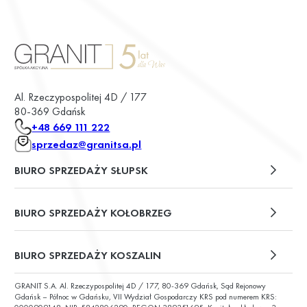
Al. Rzeczypospolitej 4D / 177
80-369 Gdańsk
+48 669 111 222
sprzedaz@granitsa.pl
BIURO SPRZEDAŻY SŁUPSK
plac Władysława Broniewskiego 13/u2
BIURO SPRZEDAŻY KOŁOBRZEG
ul. Św. Wojciecha 6
BIURO SPRZEDAŻY KOSZALIN
GRANIT S.A. Al. Rzeczypospolitej 4D / 177, 80-369 Gdańsk, Sąd Rejonowy
ul. Chałubińskiego 9
Gdańsk – Północ w Gdańsku, VII Wydział Gospodarczy KRS pod numerem KRS: