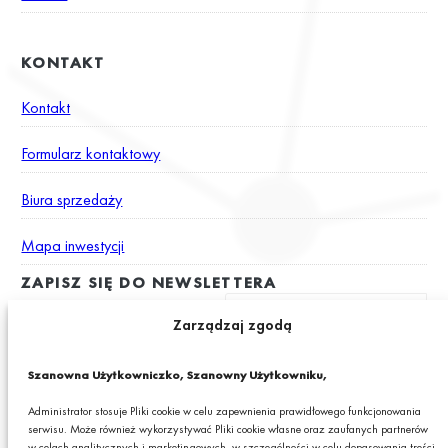
KONTAKT
Kontakt
Formularz kontaktowy
Biura sprzedaży
Mapa inwestycji
ZAPISZ SIĘ DO NEWSLETTERA
Zarządzaj zgodą
Wyrażam zgodę na otrzymywanie drogą elektroniczną na podany
Szanowna Użytkowniczko, Szanowny Użytkowniku,
adres e-mail newslettera z informacjami o ciekawych promocjach,
produktach lub usługach GRANIT S.A.*
Administrator stosuje Pliki cookie w celu zapewnienia prawidłowego funkcjonowania
serwisu. Może również wykorzystywać Pliki cookie własne oraz zaufanych partnerów
* Pola obowiązkowe
w celach analitycznych i marketingowych, w szczególności w celu dopasowania treści