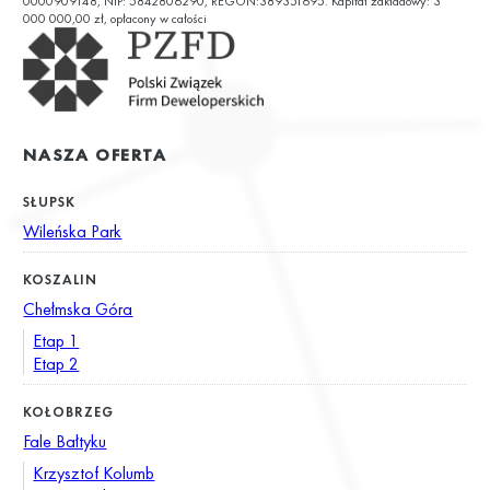
0000909148, NIP: 5842806290, REGON:389351695. Kapitał zakładowy: 3
000 000,00 zł, opłacony w całości
NASZA OFERTA
SŁUPSK
Wileńska Park
KOSZALIN
Chełmska Góra
Etap 1
Etap 2
KOŁOBRZEG
Fale Bałtyku
Krzysztof Kolumb