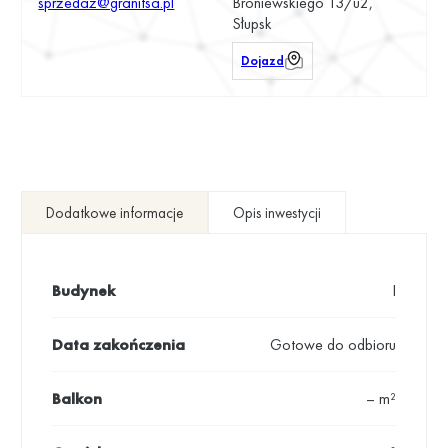
sprzedaz@granitsa.pl
Broniewskiego 13/u2,
Słupsk
Dojazd
Dodatkowe informacje
Opis inwestycji
Budynek
I
Data zakończenia
Gotowe do odbioru
Balkon
– m²