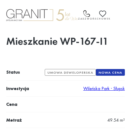
Przejdź
do
treści
ZADZWOŃ
SCHOWEK
Mieszkanie WP-167-I1
Status
UMOWA DEWELOPERSKA
NOWA CENA
Inwestycja
Wileńska Park · Słupsk
Cena
Metraż
49.54 m²