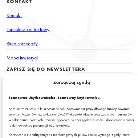
KONTAKT
Kontakt
Formularz kontaktowy
Biura sprzedaży
Mapa inwestycji
ZAPISZ SIĘ DO NEWSLETTERA
Zarządzaj zgodą
Wyrażam zgodę na otrzymywanie drogą elektroniczną na podany
Szanowna Użytkowniczko, Szanowny Użytkowniku,
adres e-mail newslettera z informacjami o ciekawych promocjach,
produktach lub usługach GRANIT S.A.*
Administrator stosuje Pliki cookie w celu zapewnienia prawidłowego funkcjonowania
serwisu. Może również wykorzystywać Pliki cookie własne oraz zaufanych partnerów
* Pola obowiązkowe
w celach analitycznych i marketingowych, w szczególności w celu dopasowania treści
reklamowych do preferencji użytkowników.
Podając swój adres e-mail wyrażasz zgodę na otrzymywanie drogą elektroniczną,
na podany adres e-mail, newslettera z informacjami o ciekawych promocjach,
Korzystanie z analitycznych i marketingowych plików cookie wymaga zgody, którą
produktach lub usługach GRANIT S.A. oraz zgodę na przetwarzanie przez GRANIT