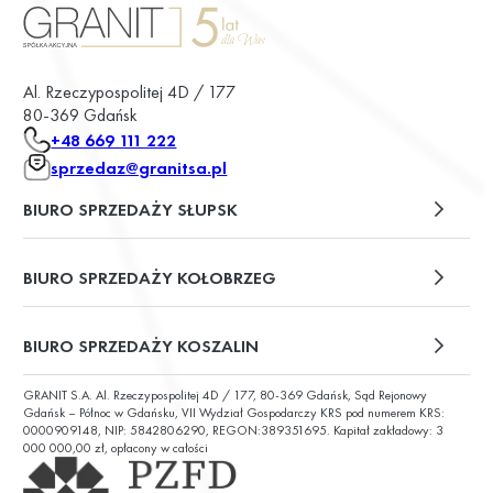
Al. Rzeczypospolitej 4D / 177
80-369 Gdańsk
+48 669 111 222
sprzedaz@granitsa.pl
BIURO SPRZEDAŻY SŁUPSK
plac Władysława Broniewskiego 13/u2
BIURO SPRZEDAŻY KOŁOBRZEG
ul. Św. Wojciecha 6
BIURO SPRZEDAŻY KOSZALIN
GRANIT S.A. Al. Rzeczypospolitej 4D / 177, 80-369 Gdańsk, Sąd Rejonowy
ul. Chałubińskiego 9
Gdańsk – Północ w Gdańsku, VII Wydział Gospodarczy KRS pod numerem KRS:
0000909148, NIP: 5842806290, REGON:389351695. Kapitał zakładowy: 3
000 000,00 zł, opłacony w całości