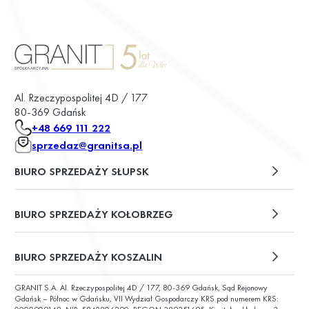
Al. Rzeczypospolitej 4D / 177
80-369 Gdańsk
+48 669 111 222
sprzedaz@granitsa.pl
BIURO SPRZEDAŻY SŁUPSK
plac Władysława Broniewskiego 13/u2
BIURO SPRZEDAŻY KOŁOBRZEG
ul. Św. Wojciecha 6
BIURO SPRZEDAŻY KOSZALIN
GRANIT S.A. Al. Rzeczypospolitej 4D / 177, 80-369 Gdańsk, Sąd Rejonowy
ul. Chałubińskiego 9
Gdańsk – Północ w Gdańsku, VII Wydział Gospodarczy KRS pod numerem KRS: