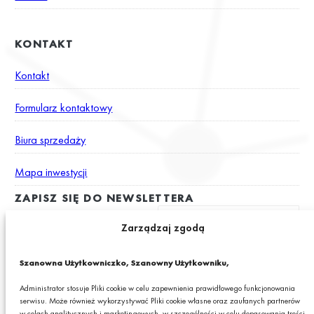
KONTAKT
Kontakt
Formularz kontaktowy
Biura sprzedaży
Mapa inwestycji
ZAPISZ SIĘ DO NEWSLETTERA
Zarządzaj zgodą
Wyrażam zgodę na otrzymywanie drogą elektroniczną na podany
Szanowna Użytkowniczko, Szanowny Użytkowniku,
adres e-mail newslettera z informacjami o ciekawych promocjach,
produktach lub usługach GRANIT S.A.*
Administrator stosuje Pliki cookie w celu zapewnienia prawidłowego funkcjonowania
serwisu. Może również wykorzystywać Pliki cookie własne oraz zaufanych partnerów
* Pola obowiązkowe
w celach analitycznych i marketingowych, w szczególności w celu dopasowania treści