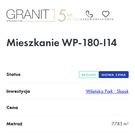
Przejdź
do
treści
ZADZWOŃ
SCHOWEK
Mieszkanie WP-180-I14
Status
WOLNY
NOWA CENA
Inwestycja
Wileńska Park · Słupsk
Cena
Metraż
77.85 m²