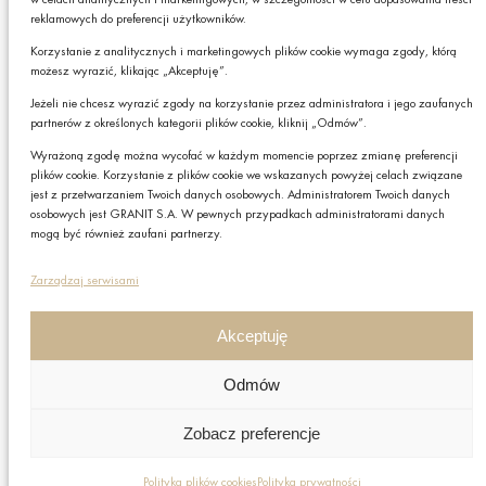
reklamowych do preferencji użytkowników.
Podając swój adres e-mail wyrażasz zgodę na otrzymywanie drogą elektroniczną,
na podany adres e-mail, newslettera z informacjami o ciekawych promocjach,
Korzystanie z analitycznych i marketingowych plików cookie wymaga zgody, którą
produktach lub usługach GRANIT S.A. oraz zgodę na przetwarzanie przez GRANIT
możesz wyrazić, klikając „Akceptuję”.
S.A. Twoich danych osobowych w postaci tego adresu e-mail. Szczegółowe zasady
przetwarzania danych sprawdzisz w naszej „
Polityce Prywatności
”.
Jeżeli nie chcesz wyrazić zgody na korzystanie przez administratora i jego zaufanych
Czy chcesz,
W każdej chwili możesz zrezygnować z subskrybcji.
partnerów z określonych kategorii plików cookie, kliknij „Odmów”.
żebyśmy do Ciebie
Wyrażoną zgodę można wycofać w każdym momencie poprzez zmianę preferencji
oddzwonili?
plików cookie. Korzystanie z plików cookie we wskazanych powyżej celach związane
Zapisz
jest z przetwarzaniem Twoich danych osobowych. Administratorem Twoich danych
TAK
osobowych jest GRANIT S.A. W pewnych przypadkach administratorami danych
mogą być również zaufani partnerzy.
Polityka prywatności
Zarządzaj serwisami
Polityka plików cookies
Nota prawna
Akceptuję
Grupa GRANIT
Odmów
Nota prawna
Zobacz preferencje
Copyright © GRANIT S.A. Wszystkie prawa zastrzeżone.
Informacje zawarte na niniejszej stronie internetowej nie
stanowią oferty rozumieniu przepisów art. 66 § 1
Polityka plików cookies
Polityka prywatności