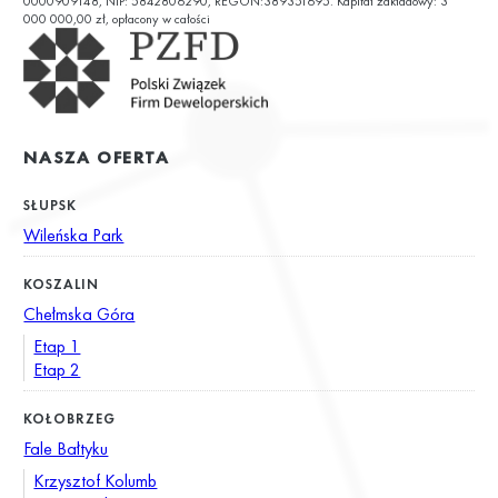
0000909148, NIP: 5842806290, REGON:389351695. Kapitał zakładowy: 3
000 000,00 zł, opłacony w całości
NASZA OFERTA
SŁUPSK
Wileńska Park
KOSZALIN
Chełmska Góra
Etap 1
Etap 2
KOŁOBRZEG
Fale Bałtyku
Krzysztof Kolumb