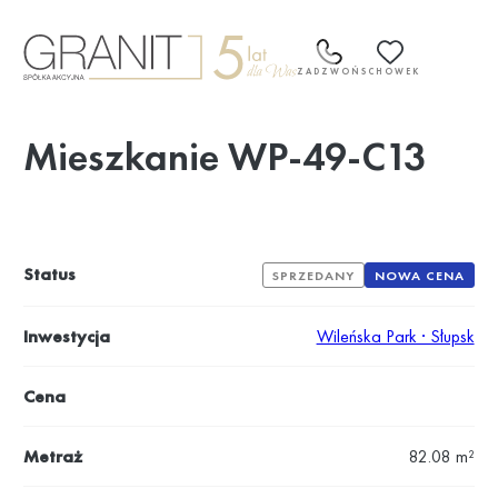
Przejdź
do
treści
ZADZWOŃ
SCHOWEK
Mieszkanie WP-49-C13
Status
SPRZEDANY
NOWA CENA
Inwestycja
Wileńska Park · Słupsk
Cena
Metraż
82.08 m²