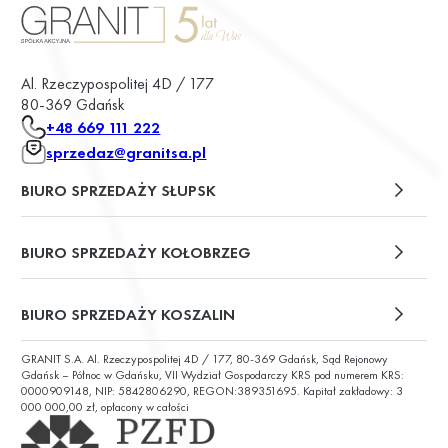
Al. Rzeczypospolitej 4D / 177
80-369 Gdańsk
+48 669 111 222
sprzedaz@granitsa.pl
BIURO SPRZEDAŻY SŁUPSK
plac Władysława Broniewskiego 13/u2
BIURO SPRZEDAŻY KOŁOBRZEG
ul. Św. Wojciecha 6
BIURO SPRZEDAŻY KOSZALIN
GRANIT S.A. Al. Rzeczypospolitej 4D / 177, 80-369 Gdańsk, Sąd Rejonowy
ul. Chałubińskiego 9
Gdańsk – Północ w Gdańsku, VII Wydział Gospodarczy KRS pod numerem KRS:
0000909148, NIP: 5842806290, REGON:389351695. Kapitał zakładowy: 3
000 000,00 zł, opłacony w całości