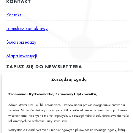
KONTAKT
Kontakt
Formularz kontaktowy
Biura sprzedaży
Mapa inwestycji
ZAPISZ SIĘ DO NEWSLETTERA
Zarządzaj zgodą
Wyrażam zgodę na otrzymywanie drogą elektroniczną na podany
Szanowna Użytkowniczko, Szanowny Użytkowniku,
adres e-mail newslettera z informacjami o ciekawych promocjach,
produktach lub usługach GRANIT S.A.*
Administrator stosuje Pliki cookie w celu zapewnienia prawidłowego funkcjonowania
serwisu. Może również wykorzystywać Pliki cookie własne oraz zaufanych partnerów
* Pola obowiązkowe
w celach analitycznych i marketingowych, w szczególności w celu dopasowania treści
reklamowych do preferencji użytkowników.
Podając swój adres e-mail wyrażasz zgodę na otrzymywanie drogą elektroniczną,
na podany adres e-mail, newslettera z informacjami o ciekawych promocjach,
Korzystanie z analitycznych i marketingowych plików cookie wymaga zgody, którą
produktach lub usługach GRANIT S.A. oraz zgodę na przetwarzanie przez GRANIT