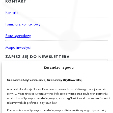
KONTAKT
Kontakt
Formularz kontaktowy
Biura sprzedaży
Mapa inwestycji
ZAPISZ SIĘ DO NEWSLETTERA
Zarządzaj zgodą
Wyrażam zgodę na otrzymywanie drogą elektroniczną na podany
Szanowna Użytkowniczko, Szanowny Użytkowniku,
adres e-mail newslettera z informacjami o ciekawych promocjach,
produktach lub usługach GRANIT S.A.*
Administrator stosuje Pliki cookie w celu zapewnienia prawidłowego funkcjonowania
serwisu. Może również wykorzystywać Pliki cookie własne oraz zaufanych partnerów
* Pola obowiązkowe
w celach analitycznych i marketingowych, w szczególności w celu dopasowania treści
reklamowych do preferencji użytkowników.
Podając swój adres e-mail wyrażasz zgodę na otrzymywanie drogą elektroniczną,
na podany adres e-mail, newslettera z informacjami o ciekawych promocjach,
Korzystanie z analitycznych i marketingowych plików cookie wymaga zgody, którą
produktach lub usługach GRANIT S.A. oraz zgodę na przetwarzanie przez GRANIT