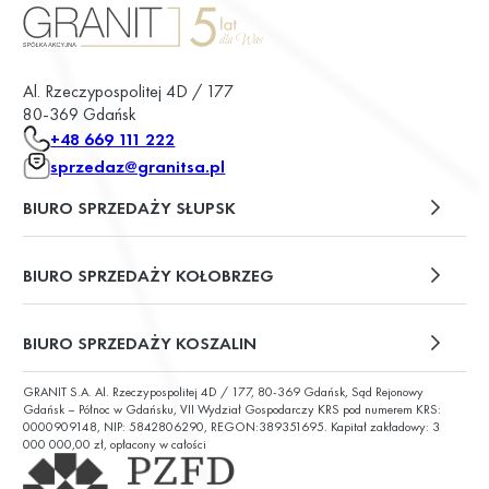
Al. Rzeczypospolitej 4D / 177
80-369 Gdańsk
+48 669 111 222
sprzedaz@granitsa.pl
BIURO SPRZEDAŻY SŁUPSK
plac Władysława Broniewskiego 13/u2
BIURO SPRZEDAŻY KOŁOBRZEG
ul. Św. Wojciecha 6
BIURO SPRZEDAŻY KOSZALIN
GRANIT S.A. Al. Rzeczypospolitej 4D / 177, 80-369 Gdańsk, Sąd Rejonowy
ul. Chałubińskiego 9
Gdańsk – Północ w Gdańsku, VII Wydział Gospodarczy KRS pod numerem KRS:
0000909148, NIP: 5842806290, REGON:389351695. Kapitał zakładowy: 3
000 000,00 zł, opłacony w całości