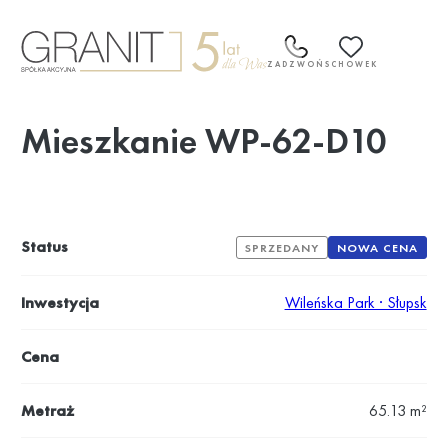
Przejdź
do
treści
ZADZWOŃ
SCHOWEK
Mieszkanie WP-62-D10
Status
SPRZEDANY
NOWA CENA
Inwestycja
Wileńska Park · Słupsk
Cena
Metraż
65.13 m²