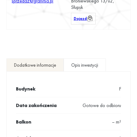
sprzedaz@granitsa.pl
Broniewskiego 13/u2,
Słupsk
Dojazd
Dodatkowe informacje
Opis inwestycji
Budynek
F
Data zakończenia
Gotowe do odbioru
Balkon
– m²