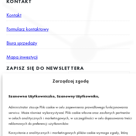
KONTAKT
Kontakt
Formularz kontaktowy
Biura sprzedaży
Mapa inwestycji
ZAPISZ SIĘ DO NEWSLETTERA
Zarządzaj zgodą
Wyrażam zgodę na otrzymywanie drogą elektroniczną na podany
Szanowna Użytkowniczko, Szanowny Użytkowniku,
adres e-mail newslettera z informacjami o ciekawych promocjach,
produktach lub usługach GRANIT S.A.*
Administrator stosuje Pliki cookie w celu zapewnienia prawidłowego funkcjonowania
serwisu. Może również wykorzystywać Pliki cookie własne oraz zaufanych partnerów
* Pola obowiązkowe
w celach analitycznych i marketingowych, w szczególności w celu dopasowania treści
reklamowych do preferencji użytkowników.
Podając swój adres e-mail wyrażasz zgodę na otrzymywanie drogą elektroniczną,
na podany adres e-mail, newslettera z informacjami o ciekawych promocjach,
Korzystanie z analitycznych i marketingowych plików cookie wymaga zgody, którą
produktach lub usługach GRANIT S.A. oraz zgodę na przetwarzanie przez GRANIT