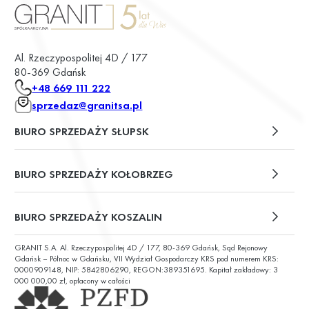
Al. Rzeczypospolitej 4D / 177
80-369 Gdańsk
+48 669 111 222
sprzedaz@granitsa.pl
BIURO SPRZEDAŻY SŁUPSK
plac Władysława Broniewskiego 13/u2
BIURO SPRZEDAŻY KOŁOBRZEG
ul. Św. Wojciecha 6
BIURO SPRZEDAŻY KOSZALIN
GRANIT S.A. Al. Rzeczypospolitej 4D / 177, 80-369 Gdańsk, Sąd Rejonowy
ul. Chałubińskiego 9
Gdańsk – Północ w Gdańsku, VII Wydział Gospodarczy KRS pod numerem KRS:
0000909148, NIP: 5842806290, REGON:389351695. Kapitał zakładowy: 3
000 000,00 zł, opłacony w całości