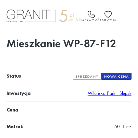
Przejdź
do
treści
ZADZWOŃ
SCHOWEK
Mieszkanie WP-87-F12
Status
SPRZEDANY
NOWA CENA
Inwestycja
Wileńska Park · Słupsk
Cena
Metraż
50.11 m²