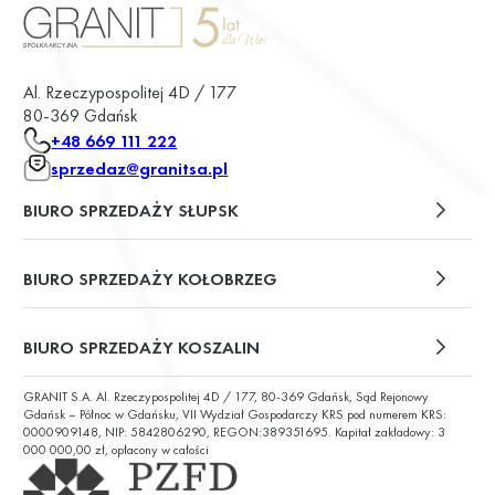
Al. Rzeczypospolitej 4D / 177
80-369 Gdańsk
+48 669 111 222
sprzedaz@granitsa.pl
BIURO SPRZEDAŻY SŁUPSK
plac Władysława Broniewskiego 13/u2
BIURO SPRZEDAŻY KOŁOBRZEG
ul. Św. Wojciecha 6
BIURO SPRZEDAŻY KOSZALIN
GRANIT S.A. Al. Rzeczypospolitej 4D / 177, 80-369 Gdańsk, Sąd Rejonowy
ul. Chałubińskiego 9
Gdańsk – Północ w Gdańsku, VII Wydział Gospodarczy KRS pod numerem KRS:
0000909148, NIP: 5842806290, REGON:389351695. Kapitał zakładowy: 3
000 000,00 zł, opłacony w całości