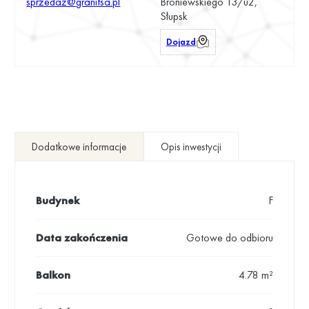
sprzedaz@granitsa.pl
Broniewskiego 13/u2,
Słupsk
Dojazd
Dodatkowe informacje
Opis inwestycji
Budynek
F
Data zakończenia
Gotowe do odbioru
Balkon
4.78 m²