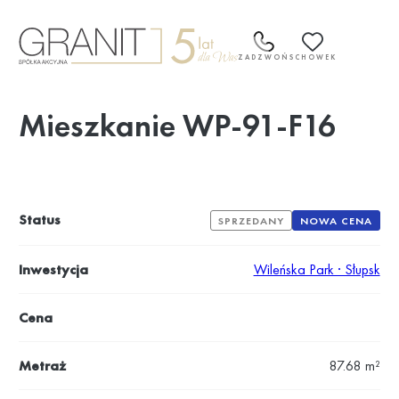
Przejdź
do
treści
ZADZWOŃ
SCHOWEK
Mieszkanie WP-91-F16
Status
SPRZEDANY
NOWA CENA
Inwestycja
Wileńska Park · Słupsk
Cena
Metraż
87.68 m²