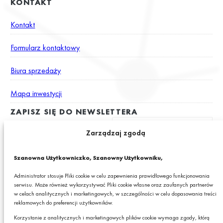
KONTAKT
Kontakt
Formularz kontaktowy
Biura sprzedaży
Mapa inwestycji
ZAPISZ SIĘ DO NEWSLETTERA
Zarządzaj zgodą
Wyrażam zgodę na otrzymywanie drogą elektroniczną na podany
Szanowna Użytkowniczko, Szanowny Użytkowniku,
adres e-mail newslettera z informacjami o ciekawych promocjach,
produktach lub usługach GRANIT S.A.*
Administrator stosuje Pliki cookie w celu zapewnienia prawidłowego funkcjonowania
serwisu. Może również wykorzystywać Pliki cookie własne oraz zaufanych partnerów
* Pola obowiązkowe
w celach analitycznych i marketingowych, w szczególności w celu dopasowania treści
reklamowych do preferencji użytkowników.
Podając swój adres e-mail wyrażasz zgodę na otrzymywanie drogą elektroniczną,
na podany adres e-mail, newslettera z informacjami o ciekawych promocjach,
Korzystanie z analitycznych i marketingowych plików cookie wymaga zgody, którą
produktach lub usługach GRANIT S.A. oraz zgodę na przetwarzanie przez GRANIT