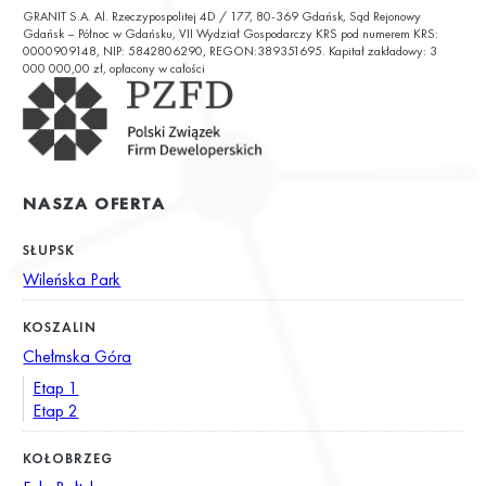
GRANIT S.A. Al. Rzeczypospolitej 4D / 177, 80-369 Gdańsk, Sąd Rejonowy
ul. Chałubińskiego 9
Gdańsk – Północ w Gdańsku, VII Wydział Gospodarczy KRS pod numerem KRS:
0000909148, NIP: 5842806290, REGON:389351695. Kapitał zakładowy: 3
000 000,00 zł, opłacony w całości
NASZA OFERTA
SŁUPSK
Wileńska Park
KOSZALIN
Chełmska Góra
Etap 1
Etap 2
KOŁOBRZEG