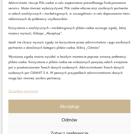
produktach lub usługach GRANIT S.A.*
Administrator stosuje Pliki cookie w celu zapewnienia prawidłowego funkcjonowania
serwisu. Może również wykorzystywać Pliki cookie własne oraz zaufanych partnerów
* Pola obowiązkowe
w celach analitycznych i marketingowych, w szczególności w celu dopasowania treści
reklamowych do preferencji użytkowników.
Podając swój adres e-mail wyrażasz zgodę na otrzymywanie drogą elektroniczną,
na podany adres e-mail, newslettera z informacjami o ciekawych promocjach,
Korzystanie z analitycznych i marketingowych plików cookie wymaga zgody, którą
produktach lub usługach GRANIT S.A. oraz zgodę na przetwarzanie przez GRANIT
możesz wyrazić, klikając „Akceptuję”.
S.A. Twoich danych osobowych w postaci tego adresu e-mail. Szczegółowe zasady
przetwarzania danych sprawdzisz w naszej „
Polityce Prywatności
”.
Jeżeli nie chcesz wyrazić zgody na korzystanie przez administratora i jego zaufanych
Czy chcesz,
W każdej chwili możesz zrezygnować z subskrybcji.
partnerów z określonych kategorii plików cookie, kliknij „Odmów”.
żebyśmy do Ciebie
Wyrażoną zgodę można wycofać w każdym momencie poprzez zmianę preferencji
oddzwonili?
plików cookie. Korzystanie z plików cookie we wskazanych powyżej celach związane
Zapisz
jest z przetwarzaniem Twoich danych osobowych. Administratorem Twoich danych
TAK
osobowych jest GRANIT S.A. W pewnych przypadkach administratorami danych
mogą być również zaufani partnerzy.
Polityka prywatności
Zarządzaj serwisami
Polityka plików cookies
Nota prawna
Akceptuję
Grupa GRANIT
Odmów
Nota prawna
Zobacz preferencje