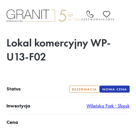
Przejdź
do
treści
ZADZWOŃ
SCHOWEK
Lokal komercyjny WP-
U13-F02
Status
REZERWACJA
NOWA CENA
Inwestycja
Wileńska Park · Słupsk
Cena