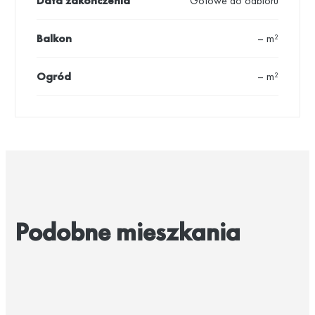
Data zakończenia
Gotowe do odbioru
Balkon
– m²
Ogród
– m²
Podobne mieszkania