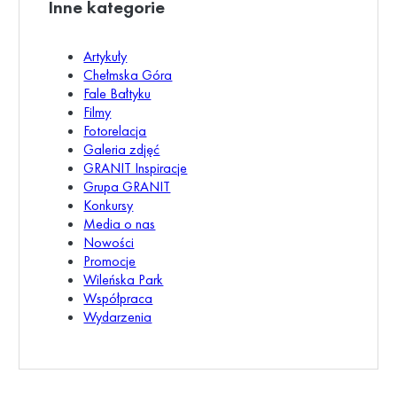
Inne kategorie
Artykuły
Chełmska Góra
Fale Bałtyku
Filmy
Fotorelacja
Galeria zdjęć
GRANIT Inspiracje
Grupa GRANIT
Konkursy
Media o nas
Nowości
Promocje
Wileńska Park
Współpraca
Wydarzenia