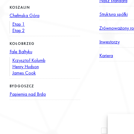
Nasz standard
KOSZALIN
Struktura spółki
Chełmska Góra
Etap 1
Zrównoważony ro
Etap 2
Inwestorzy
KOŁOBRZEG
Fale Bałtyku
Kariera
Krzysztof Kolumb
Henry Hudson
James Cook
BYDGOSZCZ
Papiernia nad Brdą
Wyrażam zgod