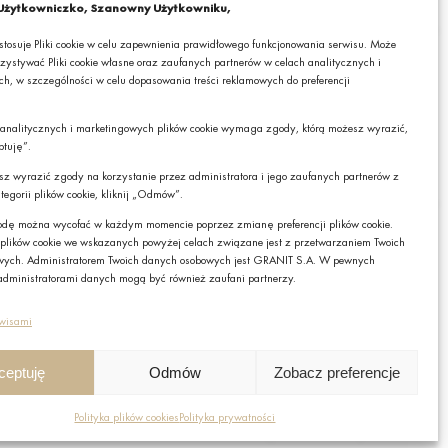
żytkowniczko, Szanowny Użytkowniku,
 informacjami o ciekawych promocjach, produktach lub usługach GRANIT
 stosuje Pliki cookie w celu zapewnienia prawidłowego funkcjonowania serwisu. Może
zystywać Pliki cookie własne oraz zaufanych partnerów w celach analitycznych i
h, w szczególności w celu dopasowania treści reklamowych do preferencji
mail wyrażasz zgodę na otrzymywanie drogą elektroniczną, na podany adres e-mail,
cjami o ciekawych promocjach, produktach lub usługach GRANIT S.A. oraz zgodę na
Czy chcesz,
 analitycznych i marketingowych plików cookie wymaga zgody, którą możesz wyrazić,
RANIT S.A. Twoich danych osobowych w postaci tego adresu e-mail. Szczegółowe
żebyśmy do Ciebie
ptuję”.
danych sprawdzisz w naszej „
Polityce Prywatności
”.
oddzwonili?
cesz wyrazić zgody na korzystanie przez administratora i jego zaufanych partnerów z
z zrezygnować z subskrybcji.
tegorii plików cookie, kliknij „Odmów”.
TAK
dę można wycofać w każdym momencie poprzez zmianę preferencji plików cookie.
Zapisz
 plików cookie we wskazanych powyżej celach związane jest z przetwarzaniem Twoich
wych. Administratorem Twoich danych osobowych jest GRANIT S.A. W pewnych
dministratorami danych mogą być również zaufani partnerzy.
rwisami
ceptuję
Odmów
Zobacz preferencje
Polityka plików cookies
Polityka prywatności