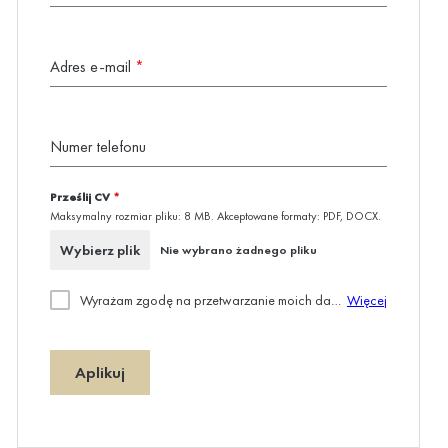
Adres e-mail
*
Numer telefonu
Prześlij CV
*
Maksymalny rozmiar pliku: 8 MB. Akceptowane formaty: PDF, DOCX.
Wybierz plik
Nie wybrano żadnego pliku
Wyrażam zgodę na przetwarzanie moich danych osobowych dla potrzeb niezbędnych do realizacji procesu rekrutacji zgodnie z art. 6 ust. 1 lit. a Rozporządzenia Parlamentu Europejskiego i Rady (UE) 2016/679 z dnia 27 kwietnia 2016 r. w sprawie ochrony osób fizycznych w związku z przetwarzaniem danych osobowych i w sprawie swobodnego przepływu takich danych oraz uchylenia dyrektywy 95/46/WE (ogólne rozporządzenie o ochronie danych).
Więcej
Aplikuj