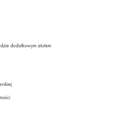
będzie dodatkowym atutem
rskiej
mości