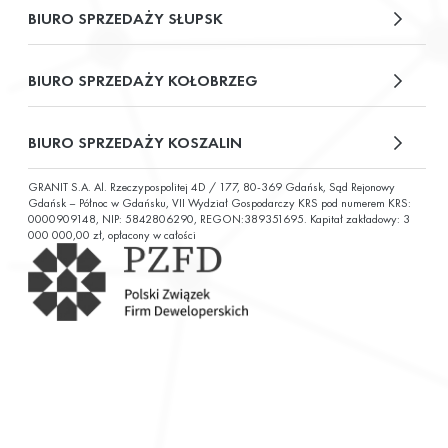
BIURO SPRZEDAŻY SŁUPSK
plac Władysława Broniewskiego 13/u2
BIURO SPRZEDAŻY KOŁOBRZEG
ul. Św. Wojciecha 6
BIURO SPRZEDAŻY KOSZALIN
GRANIT S.A. Al. Rzeczypospolitej 4D / 177, 80-369 Gdańsk, Sąd Rejonowy
ul. Chałubińskiego 9
Gdańsk – Północ w Gdańsku, VII Wydział Gospodarczy KRS pod numerem KRS:
0000909148, NIP: 5842806290, REGON:389351695. Kapitał zakładowy: 3
000 000,00 zł, opłacony w całości