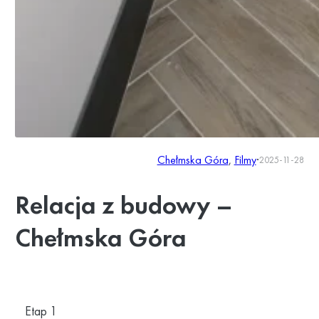
Chełmska Góra
, 
Filmy
·
2025-11-28
Relacja z budowy –
Chełmska Góra
Etap 1