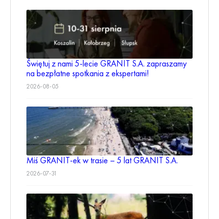
Świętuj z nami 5-lecie GRANIT S.A. zapraszamy
na bezpłatne spotkania z ekspertami!
2026-08-05
Miś GRANIT-ek w trasie – 5 lat GRANIT S.A.
2026-07-31