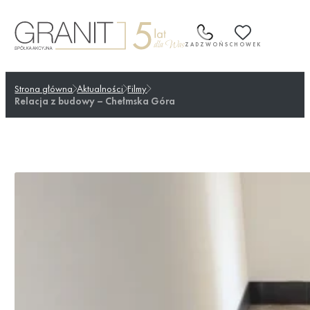
Przejdź
do
treści
ZADZWOŃ
SCHOWEK
Strona główna
Aktualności
Filmy
Relacja z budowy – Chełmska Góra