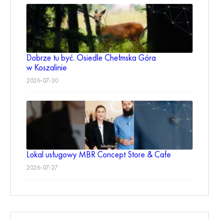
Dobrze tu być. Osiedle Chełmska Góra
w Koszalinie
2026-07-30
Lokal usługowy MBR Concept Store & Cafe
2026-07-27