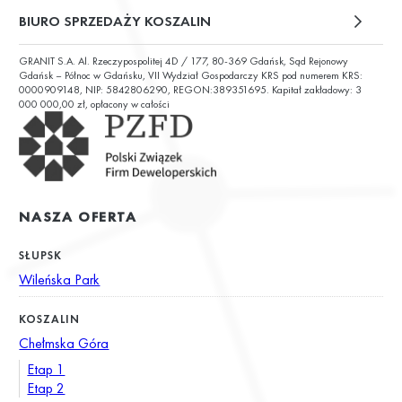
ul. Św. Wojciecha 6
BIURO SPRZEDAŻY KOSZALIN
GRANIT S.A. Al. Rzeczypospolitej 4D / 177, 80-369 Gdańsk, Sąd Rejonowy
ul. Chałubińskiego 9
Gdańsk – Północ w Gdańsku, VII Wydział Gospodarczy KRS pod numerem KRS:
0000909148, NIP: 5842806290, REGON:389351695. Kapitał zakładowy: 3
000 000,00 zł, opłacony w całości
NASZA OFERTA
SŁUPSK
Wileńska Park
KOSZALIN
Chełmska Góra
Etap 1
Etap 2