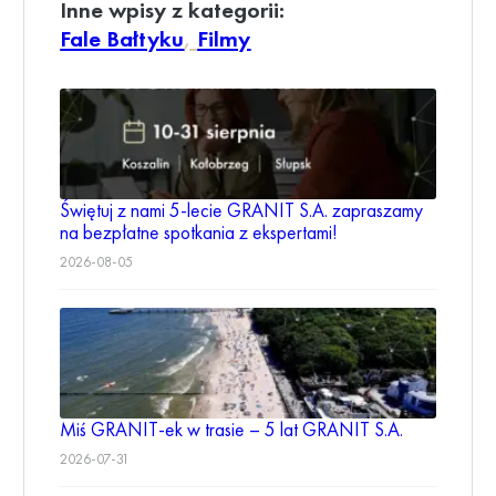
Inne wpisy z kategorii:
Fale Bałtyku
, 
Filmy
Świętuj z nami 5-lecie GRANIT S.A. zapraszamy
na bezpłatne spotkania z ekspertami!
2026-08-05
Miś GRANIT-ek w trasie – 5 lat GRANIT S.A.
2026-07-31