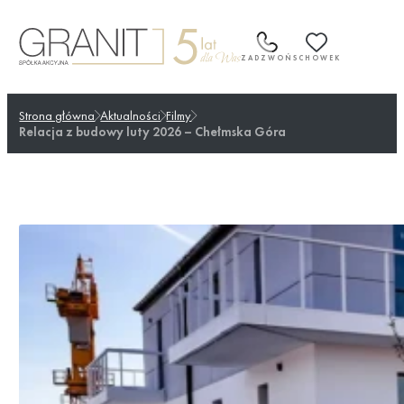
Przejdź
do
treści
ZADZWOŃ
SCHOWEK
Strona główna
Aktualności
Filmy
Relacja z budowy luty 2026 – Chełmska Góra