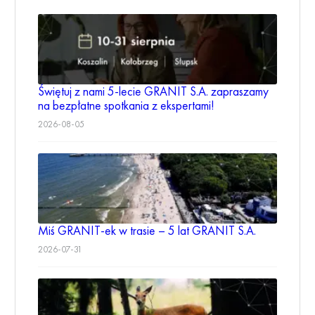
Świętuj z nami 5-lecie GRANIT S.A. zapraszamy
na bezpłatne spotkania z ekspertami!
2026-08-05
Miś GRANIT-ek w trasie – 5 lat GRANIT S.A.
2026-07-31