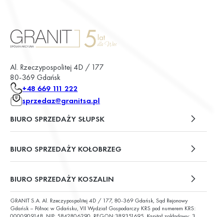
styczeń 2024
(5)
grudzień 2023
(2)
listopad 2023
(1)
sierpień 2023
(2)
lipiec 2023
(3)
czerwiec 2023
(1)
Al. Rzeczypospolitej 4D / 177
maj 2023
(1)
80-369 Gdańsk
kwiecień 2023
(3)
+48 669 111 222
marzec 2023
(1)
luty 2023
(2)
sprzedaz@granitsa.pl
styczeń 2023
(3)
BIURO SPRZEDAŻY SŁUPSK
listopad 2022
(1)
październik 2022
(2)
wrzesień 2022
(2)
plac Władysława Broniewskiego 13/u2
BIURO SPRZEDAŻY KOŁOBRZEG
ul. Św. Wojciecha 6
BIURO SPRZEDAŻY KOSZALIN
GRANIT S.A. Al. Rzeczypospolitej 4D / 177, 80-369 Gdańsk, Sąd Rejonowy
ul. Chałubińskiego 9
Gdańsk – Północ w Gdańsku, VII Wydział Gospodarczy KRS pod numerem KRS:
0000909148, NIP: 5842806290, REGON:389351695. Kapitał zakładowy: 3