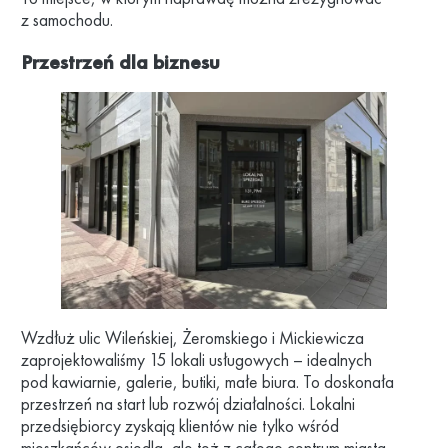
z samochodu.
Przestrzeń dla biznesu
Wzdłuż ulic Wileńskiej, Żeromskiego i Mickiewicza
zaprojektowaliśmy 15 lokali usługowych – idealnych
pod kawiarnie, galerie, butiki, małe biura. To doskonała
przestrzeń na start lub rozwój działalności. Lokalni
przedsiębiorcy zyskają klientów nie tylko wśród
mieszkańców osiedla, ale też z całego centrum miasta.