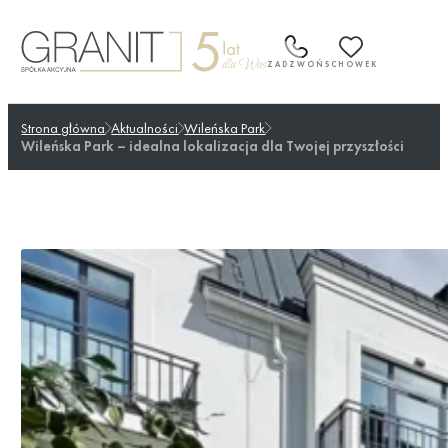
Przejdź
do
treści
ZADZWOŃ
SCHOWEK
Strona główna
Aktualności
Wileńska Park
Wileńska Park – idealna lokalizacja dla Twojej przyszłości